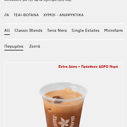
συνδεθείτε για την άρτια εξυπηρέτησή σας!
ΜΑΤΑ
ΤΣΑΙ-ΒΟΤΑΝΑ
ΧΥΜΟΙ - ΑΝΑΨΥΚΤΙΚΑ
All
Classic Blends
Terra Nera
Single Estates
Microfarm
Παγωμένα
Ζεστά
Extra Δόση + Πρόσθεσε ΔΩΡΟ Νερό