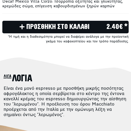
Decaf Mexico Villa Corzo: Ισορροπία οξύτητας και γλυκύτητας,
κρεμώδες σώμα, επίγευση καβουρδισμένων ξηρών καρπών
ΠΡΟΣΘΗΚΗ ΣΤΟ ΚΑΛΑΘΙ
2.40€ *
*Η τιμή και η διαθεσιμότητα μπορεί να διαφέρει ανάλογα με την προϊοντική
γκάμα του καφεκοπτείου και τον τρόπο παράδοσης.
λίγα ΛΟΓΙΑ
Είναι ένα μονό espresso με προσθήκη μικρής ποσότητας
αφρογάλακτος η οποία σερβίρεται στο κέντρο της έντονα
κανελλί κρέμας του espresso δημιουργώντας την αίσθηση
του "λερωμένου". Η προέλευση του όρου Macchiato
προέρχεται από την Ιταλία με την ομώνυμη λέξη να
σημαίνει όντως "λερωμένος".