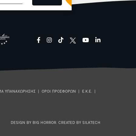
facebook
instagram
tiktok
youtube
linkedin
ΜΑ ΥΠΑΝΑΧΩΡΗΣΗΣ
|
ΟΡΟΙ ΠΡΟΣΦΟΡΩΝ
|
Ε.Κ.Ε.
|
DESIGN BY BIG HORROR
.
CREATED BY SILKTECH