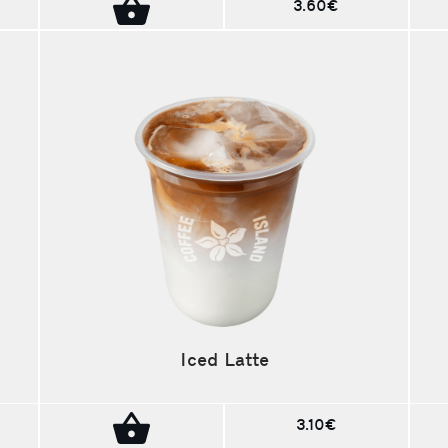
3.60€
Iced Latte
3.10€