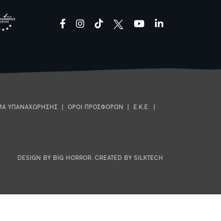
facebook
instagram
tiktok
youtube
linkedin
ΜΑ ΥΠΑΝΑΧΩΡΗΣΗΣ
|
ΟΡΟΙ ΠΡΟΣΦΟΡΩΝ
|
Ε.Κ.Ε.
|
DESIGN BY BIG HORROR
.
CREATED BY SILKTECH