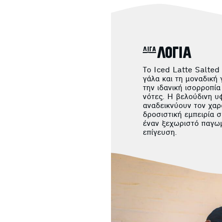
λίγα ΛΟΓΙΑ
Το Iced Latte Salted
γάλα και τη μοναδική
την ιδανική ισορροπία
νότες. Η βελούδινη υ
αναδεικνύουν τον χαρ
δροσιστική εμπειρία σ
έναν ξεχωριστό παγωμ
επίγευση.