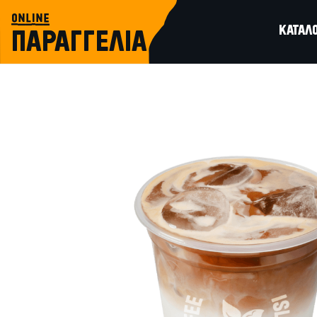
online
ΚΑΤΑΛ
ΠΑΡΑΓΓΕΛΙΑ
ροφήματα espresso
ICED LATTE SALTED CARAMEL