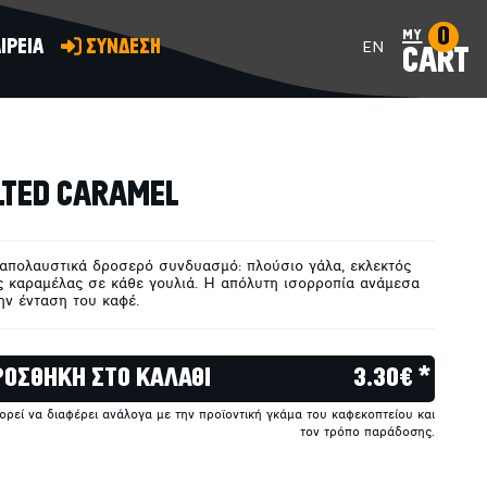
0
my
ΙΡΕΙΑ
ΣΥΝΔΕΣΗ
EN
CART
ΠΡΟΣΘΗΚΗ ΣΤΟ ΚΑΛΑΘΙ
ALTED CARAMEL
 απολαυστικά δροσερό συνδυασμό: πλούσιο γάλα, εκλεκτός
ς καραμέλας σε κάθε γουλιά. Η απόλυτη ισορροπία ανάμεσα
ην ένταση του καφέ.
ΡΟΣΘΗΚΗ ΣΤΟ ΚΑΛΑΘΙ
3.30€ *
πορεί να διαφέρει ανάλογα με την προϊοντική γκάμα του καφεκοπτείου και
τον τρόπο παράδοσης.