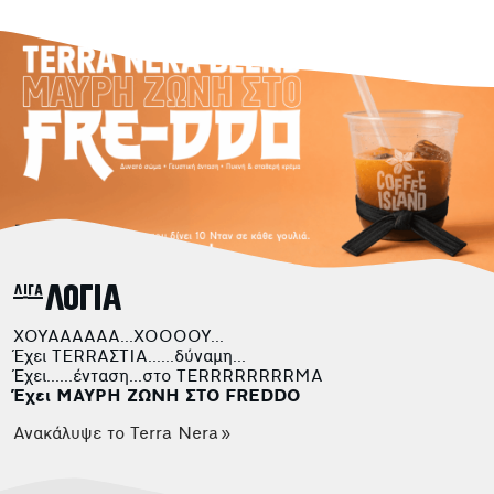
λίγα ΛΟΓΙΑ
ΧΟΥΑΑΑAAA...ΧΟOOOY...
Έχει TERRΑΣΤΙΑ......δύναμη...
Έχει......ένταση...στο ΤΕRRRRRRRRMA
Έχει ΜΑΥΡΗ ΖΩΝΗ ΣΤΟ FREDDO
Ανακάλυψε το Terra Nera »