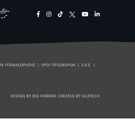
facebook
instagram
tiktok
youtube
linkedin
ΜΑ ΥΠΑΝΑΧΩΡΗΣΗΣ
|
ΟΡΟΙ ΠΡΟΣΦΟΡΩΝ
|
Ε.Κ.Ε.
|
DESIGN BY BIG HORROR
.
CREATED BY SILKTECH