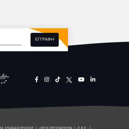
ΕΓΓΡΑΦΗ
facebook
instagram
tiktok
youtube
linkedin
ΜΑ ΥΠΑΝΑΧΩΡΗΣΗΣ
|
ΟΡΟΙ ΠΡΟΣΦΟΡΩΝ
|
Ε.Κ.Ε.
|