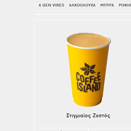
PROTEIN SHAKES
A GEN VIBES
ΑΛΚΟΟΛΟΥΧΑ
ΜΠΥΡΑ
ΡΟΦΗ
Στιγμιαίος Ζεστός