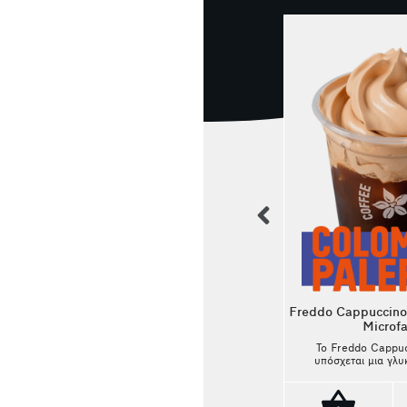
previous
el
Iced Latte Microfarm
Freddo Cappuccino
Microf
Με νότες από μαύρο κεράσι,
μαύρη σοκολάτα και μελάσα, ο
Το Freddo Cappu
37ος Limited Edition Microfarm
μό:
υπόσχεται μια γλυκ
Project, φέρνει τη δική του,
και
εμπειρία με πλο
σπάνια, specialty ιστορία.
3.60€
σε
πραλίνας. Η 
ανοιχτόχρωμ
€