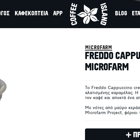
ΟΓΟΣ
ΚΑΦΕΚΟΠΤΕΙΑ
APP
BLOG
ΕΤΑ
MEL CREMA
microfarm
FREDDO CAPPU
MICROFARM
Το Freddo Cappuccino cre
αλατισμένης καραμέλας. Η
τον καφέ και αποκτά ένα α
Με νότες από μαύρο κεράσι
Microfarm Project, φέρνει τ
Π