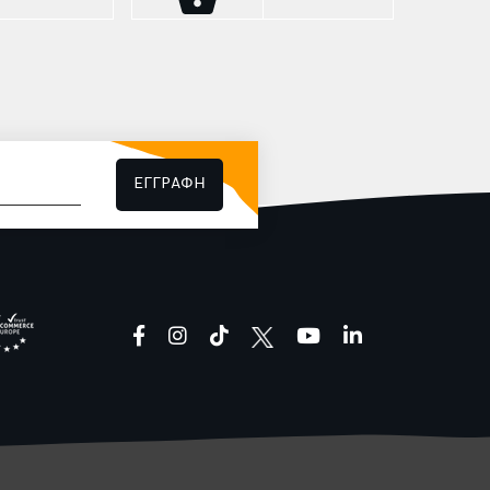
ονικά με τον
ισορροπία ανάμεσα στη γλυκιά
ας έναν κομψό
απόλαυση και την ένταση του
ασμό που σε
καφέ. Με νότες από μαύρο
την τελευταία
κεράσι, μαύρη σοκολάτα και
ς από μαύρο
μελάσα, ο 37ος Limited Edition
οκολάτα και
Microfarm Project, φέρνει τη δική
mited Edition
του, σπάνια, specialty ιστορία.
φέρνει τη δική
alty ιστορία.
ΕΓΓΡΑΦΗ
facebook
instagram
tiktok
youtube
linkedin