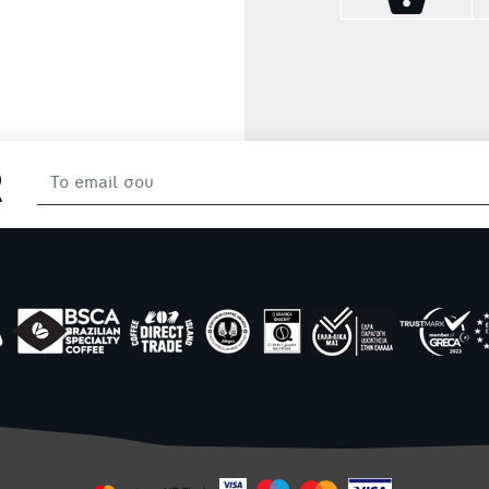
ά
αναμειγνύεται αρμ
υ
καφέ, δημιουργώντ
και γήινο συνδυ
απογειώνει μέχρι 
on
γουλιά. Με νότε
ική
κεράσι, μαύρη σ
.
μελάσα, ο 37ος Li
Microfarm Project, 
του, σπάνια, speci
R