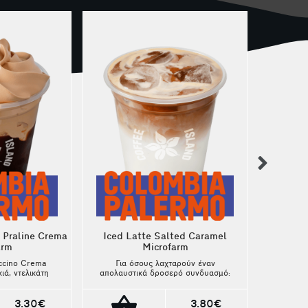
nex
Ice
 Praline Crema
Iced Latte Salted Caramel
arm
Microfarm
Με νό
μαύρη 
ccino Crema
Για όσους λαχταρούν έναν
37ος L
ιά, ντελικάτη
απολαυστικά δροσερό συνδυασμό:
Proje
ύσια γεύση
πλούσιο γάλα, εκλεκτός καφές και
σπάν
αφράτη,
νότες βελούδινης καραμέλας σε
η κρέμα
κάθε γουλιά. Η απόλυτη
3.30€
3.80€