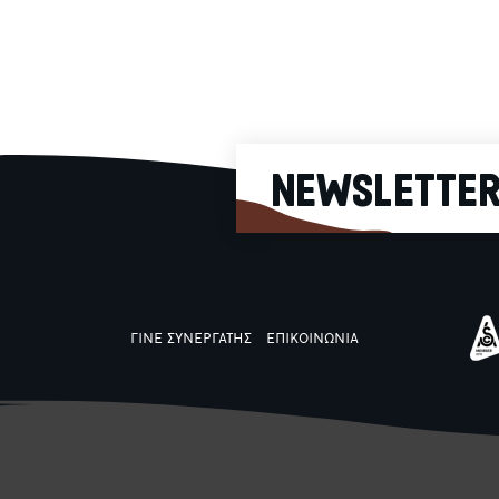
ισορροπία ανάμεσα στη γλυκι
απόλαυση και την ένταση το
καφέ. Με νότες από μαύρο
κεράσι, μαύρη σοκολάτα και
μελάσα, ο 37ος Limited Editi
Microfarm Project, φέρνει τη δ
του, σπάνια, specialty ιστορία
NEWSLETTE
ΓΙΝΕ ΣΥΝΕΡΓΑΤΗΣ
ΕΠΙΚΟΙΝΩΝΙΑ