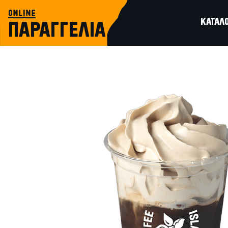
online
ΚΑΤΑΛ
ΠΑΡΑΓΓΕΛΙΑ
microfarm
FREDDO CAPPUCCINO SALTED CARA
MICROFARM