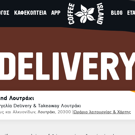
ΟΓΟΣ
ΚΑΦΕΚΟΠΤΕΙΑ
APP
BLOG
ΕΤΑ
DELIVER
and Λουτράκι
γελία Delivery & Takeaway Λουτράκι
ως και Αλκυονίδων,
Λουτράκι
, 20300
|
Ωράριο λειτουργίας & Χάρτης