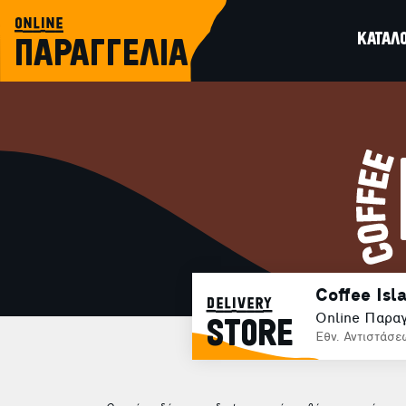
online
ΚΑΤΑΛ
ΠΑΡΑΓΓΕΛΙΑ
Coffee Isl
delivery
Online Παραγ
STORE
Εθν. Αντιστάσε