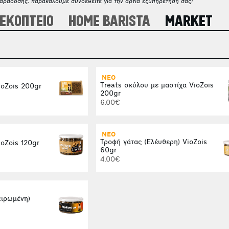
παράδοσης, παρακαλούμε συνδεθείτε για την άρτια εξυπηρέτησή σας!
ΕΚΟΠΤΕΙΟ
HOME BARISTA
MARKET
ΝΕΟ
Treats σκύλου με μαστίχα VioZois
ioZois 200gr
200gr
6.00€
ΝΕΟ
Τροφή γάτας (Ελέυθερη) VioZois
oZois 120gr
60gr
4.00€
ειρωμένη)