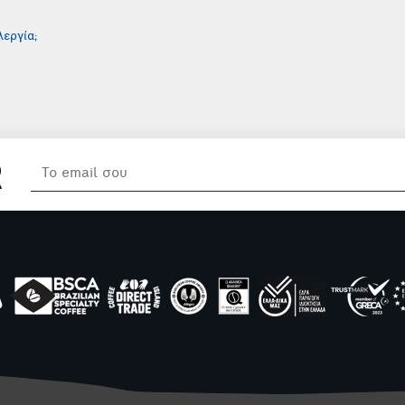
εργία;
R