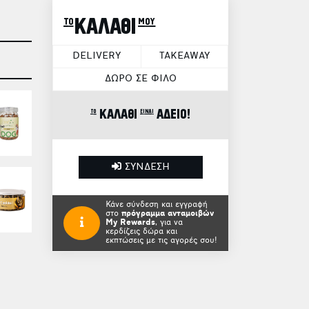
το ΚΑΛΑΘΙ μου
DELIVERY
TAKEAWAY
ΔΩΡΟ ΣΕ ΦΙΛΟ
το ΚΑΛΑΘΙ είναι ΑΔΕΙΟ!
ΣΥΝΔΕΣΗ
Κάνε σύνδεση και εγγραφή
στο
πρόγραμμα ανταμοιβών
My Rewards
, για να
κερδίζεις δώρα και
εκπτώσεις με τις αγορές σου!