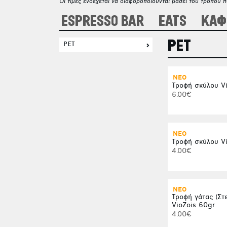
Οι τιμές ενδέχεται να διαφοροποιούνται βάσει του τρόπου 
ESPRESSO BAR
EATS
ΚΑΦ
PET
PET
ΝΕΟ
Τροφή σκύλου V
6.00€
ΝΕΟ
Τροφή σκύλου Vi
4.00€
ΝΕΟ
Τροφή γάτας (Στ
VioZois 60gr
4.00€