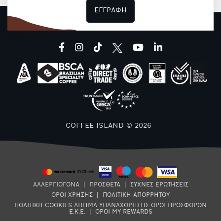
ΕΓΓΡΑΦΗ
facebook
instagram
tiktok
youtube
linkedin
Μ
1
COFFEE ISLAND © 2026
ΑΛΛΕΡΓΙΟΓΟΝΑ
|
ΠΡΟΣΘΕΤΑ
|
ΣΥΧΝΕΣ ΕΡΩΤΗΣΕΙΣ
ΟΡΟΙ ΧΡΗΣΗΣ
|
ΠΟΛΙΤΙΚΗ ΑΠΟΡΡΗΤΟΥ
ΠΟΛΙΤΙΚΗ COOKIES
ΑΙΤΗΜΑ ΥΠΑΝΑΧΩΡΗΣΗΣ
ΟΡΟΙ ΠΡΟΣΦΟΡΩΝ
Ε.Κ.Ε.
|
ΟΡΟΙ MY REWARDS