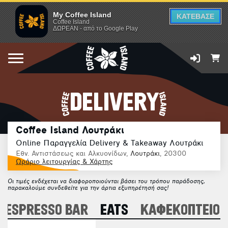
My Coffee Island
ΚΑΤΕΒΑΣΕ
Coffee Island
ΔΩΡΕΑΝ - από το Google Play
DELIVERY
Coffee Island Λουτράκι
Online Παραγγελία Delivery & Takeaway Λουτράκι
Εθν. Αντιστάσεως και Αλκυονίδων,
Λουτράκι
, 20300
Ωράριο λειτουργίας & Χάρτης
Οι τιμές ενδέχεται να διαφοροποιούνται βάσει του τρόπου παράδοσης,
παρακαλούμε συνδεθείτε για την άρτια εξυπηρέτησή σας!
ESPRESSO BAR
EATS
ΚΑΦΕΚΟΠΤΕΙΟ