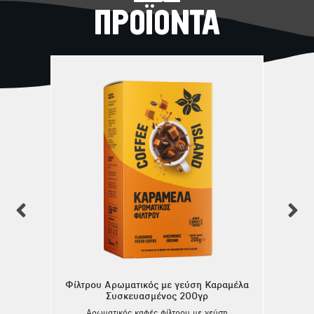
σχετικά
ΠΡΟΪΟΝΤΑ
previous
n
Φίλτρου Αρωματικός με γεύση Καραμέλα
Συσκευασμένος 200γρ
Αρωματικός καφές φίλτρου με γεύση