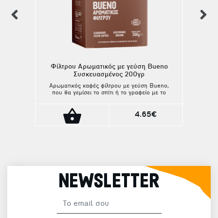
previous
n
Φίλτρου Αρωματικός με γεύση Bueno
Συσκευασμένος 200γρ
Αρωματικός καφές φίλτρου με γεύση Bueno,
που θα γεμίσει το σπίτι ή το γραφείο με το
απολαυστικό του άρωμα! Είναι ιδανικός για
οικιακές μηχανές Φίλτρου, V60 και γαλλική
πρέσα. *ο καφές στη συσκευασία είναι
4.65€
αλεσμένος.
NEWSLETTER