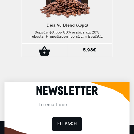
Déjà Vu Blend (Χύμα)
Χαρμάνι φίλτρου 80% arabica και 20%
robusta. Η προέλευσή του είναι η Βραζιλία,
το Ελ Σαλβαδόρ, η Κολομβία, η Ινδία και η
Αιθιοπία. Το γευστικό του προφίλ είναι αυτό
της σοκολάτας, των ξηρών καρπών και των
5.98€
φρούτων!
NEWSLETTER
ΕΓΓΡΑΦΗ