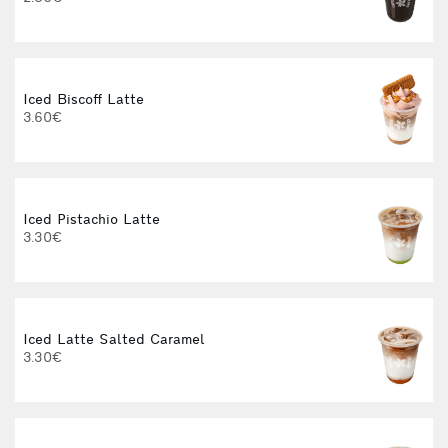
3
Iced Biscoff Latte
I
3.60€
4
Iced Pistachio Latte
3.30€
Iced Latte Salted Caramel
I
3.30€