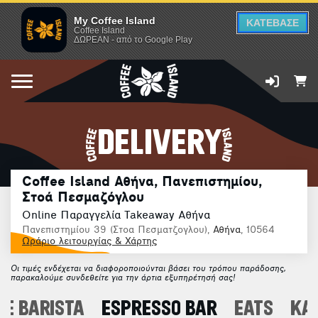
My Coffee Island
ΚΑΤΕΒΑΣΕ
Coffee Island
ΔΩΡΕΑΝ - από το Google Play
DELIVERY
Coffee Island Αθήνα, Πανεπιστημίου,
Στοά Πεσμαζόγλου
Online Παραγγελία Takeaway Αθήνα
Πανεπιστημίου 39 (Στοα Πεσματζογλου),
Αθήνα
, 10564
Ωράριο λειτουργίας & Χάρτης
Οι τιμές ενδέχεται να διαφοροποιούνται βάσει του τρόπου παράδοσης,
παρακαλούμε συνδεθείτε για την άρτια εξυπηρέτησή σας!
E BARISTA
ESPRESSO BAR
EATS
ΚΑ