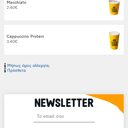
Macchiato
2.40€
Cappuccino Protein
3.40€
Μήπως έχεις αλλεργία;
Φ
Πρόσθετα
NEWSLETTER
Φ