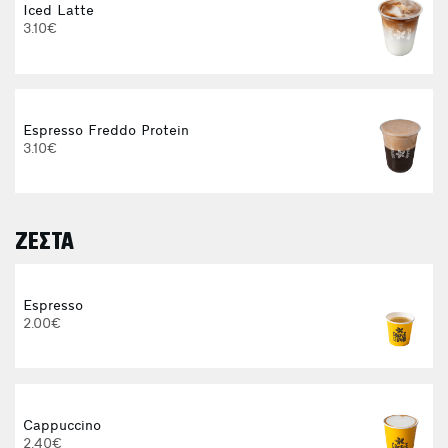
Iced Latte
3.10€
Espresso Freddo Protein
3.10€
ΖΕΣΤΑ
E
Espresso
2.00€
Cappuccino
2.40€