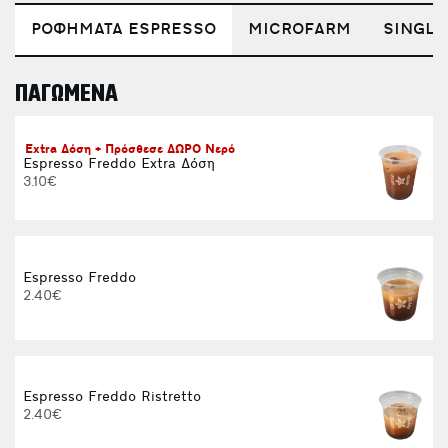
ΡΟΦΗΜΑΤΑ ESPRESSO
MICROFARM
SINGLE
ΠΑΓΩΜΕΝΑ
E
Extra Δόση + Πρόσθεσε ΔΩΡΟ Νερό
Espresso Freddo Extra Δόση
3.10€
Espresso Freddo
2.40€
Espresso Freddo Ristretto
2.40€