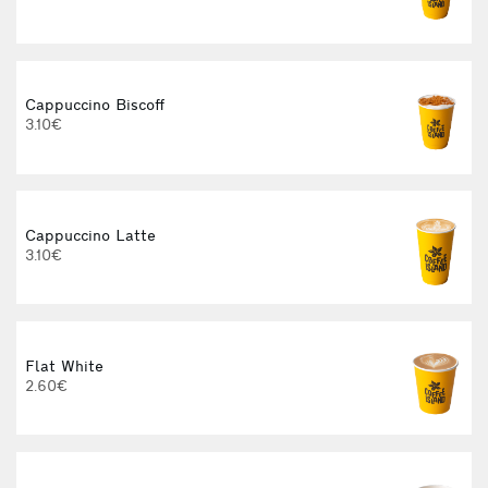
Cappuccino Biscoff
3.10€
Cappuccino Latte
3.10€
Flat White
2.60€
3