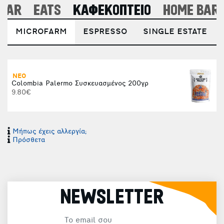
 BAR
EATS
ΚΑΦΕΚΟΠΤΕΙΟ
HOME BARI
MICROFARM
ESPRESSO
SINGLE ESTATE
ΝΕΟ
Colombia Palermo Συσκευασμένος 200γρ
9.80€
Μήπως έχεις αλλεργία;
Πρόσθετα
NEWSLETTER
(
Χ