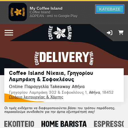
My Coffee Island
ΚΑΤΕΒΑΣΕ
Coffee Island
ΔΩΡΕΑΝ - από το Google Play
DELIVERY
Coffee Island Νίκαια, Γρηγορίου
Λαμπράκη & Σοφοκλέους
Online Παραγγελία Takeaway Αθήνα
Γρηγορίου Λαμπράκη 302 & Σοφοκλέους 1,
Αθήνα
, 18452
Ωράριο λειτουργίας & Χάρτης
Οι τιμές ενδέχεται να διαφοροποιούνται βάσει του τρόπου παράδοσης,
παρακαλούμε συνδεθείτε για την άρτια εξυπηρέτησή σας!
ΦΕΚΟΠΤΕΙΟ
HOME BARISTA
ESPRESSO