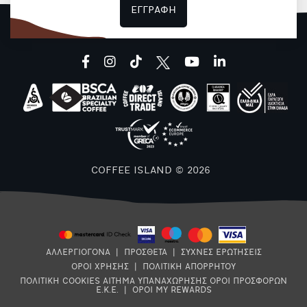
ΕΓΓΡΑΦΗ
facebook
instagram
tiktok
youtube
linkedin
Μ
1
COFFEE ISLAND © 2026
ΑΛΛΕΡΓΙΟΓΟΝΑ
|
ΠΡΟΣΘΕΤΑ
|
ΣΥΧΝΕΣ ΕΡΩΤΗΣΕΙΣ
ΟΡΟΙ ΧΡΗΣΗΣ
|
ΠΟΛΙΤΙΚΗ ΑΠΟΡΡΗΤΟΥ
ΠΟΛΙΤΙΚΗ COOKIES
ΑΙΤΗΜΑ ΥΠΑΝΑΧΩΡΗΣΗΣ
ΟΡΟΙ ΠΡΟΣΦΟΡΩΝ
Ε.Κ.Ε.
|
ΟΡΟΙ MY REWARDS