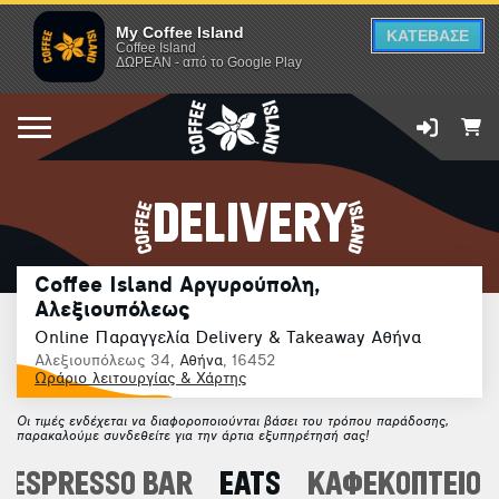
My Coffee Island
ΚΑΤΕΒΑΣΕ
Coffee Island
ΔΩΡΕΑΝ - από το Google Play
DELIVERY
Coffee Island Αργυρούπολη,
Αλεξιουπόλεως
Online Παραγγελία Delivery & Takeaway Αθήνα
Αλεξιουπόλεως 34,
Αθήνα
, 16452
Ωράριο λειτουργίας & Χάρτης
Οι τιμές ενδέχεται να διαφοροποιούνται βάσει του τρόπου παράδοσης,
παρακαλούμε συνδεθείτε για την άρτια εξυπηρέτησή σας!
ESPRESSO BAR
EATS
ΚΑΦΕΚΟΠΤΕΙΟ