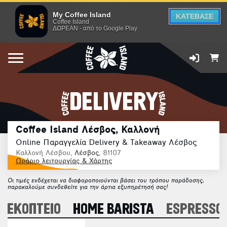
My Coffee Island
ΚΑΤΕΒΑΣΕ
Coffee Island
ΔΩΡΕΑΝ - από το Google Play
DELIVERY
Coffee Island Λέσβος, Καλλονή
Online Παραγγελία Delivery & Takeaway Λέσβος
Καλλονή Λέσβου,
Λέσβος
, 81107
Ωράριο λειτουργίας & Χάρτης
Οι τιμές ενδέχεται να διαφοροποιούνται βάσει του τρόπου παράδοσης,
παρακαλούμε συνδεθείτε για την άρτια εξυπηρέτησή σας!
ΦΕΚΟΠΤΕΙΟ
HOME BARISTA
ESPRESSO