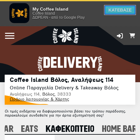
My Coffee Island
ΚΑΤΕΒΑΣΕ
Coffee Island
ΔΩΡΕΑΝ - από το Google Play
DELIVERY
Coffee Island Βόλος, Αναλήψεως 114
Online Παραγγελία Delivery & Takeaway Βόλος
Αναλήψεως 114,
Βόλος
, 38333
Ωράριο λειτουργίας & Χάρτης
Οι τιμές ενδέχεται να διαφοροποιούνται βάσει του τρόπου παράδοσης,
παρακαλούμε συνδεθείτε για την άρτια εξυπηρέτησή σας!
 BAR
EATS
ΚΑΦΕΚΟΠΤΕΙΟ
HOME BARI