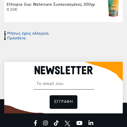
Ethiopia Guji Watercare Συσκευασμένος 200γρ
8.20€
6
Μήπως έχεις αλλεργία;
Πρόσθετα
NEWSLETTER
ΕΓΓΡΑΦΗ
facebook
instagram
tiktok
youtube
linkedin