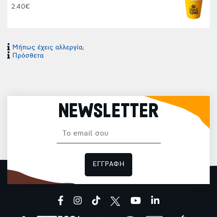
2.40€
Μήπως έχεις αλλεργία;
Φ
Πρόσθετα
NEWSLETTER
Φ
ΕΓΓΡΑΦΗ
facebook
instagram
tiktok
youtube
linkedin