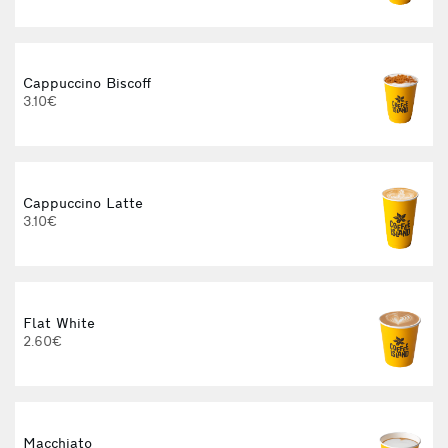
Cappuccino Biscoff
3.10€
Cappuccino Latte
3.10€
Flat White
2.60€
3
Macchiato