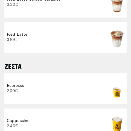
I
3.30€
Iced Latte
3.10€
ΖΕΣΤΑ
E
Espresso
2.00€
3
Cappuccino
2.40€