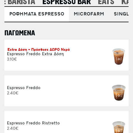
E BARISTA
ESPRESSO BAR
EATS
ΚΑ
ΡΟΦΗΜΑΤΑ ESPRESSO
MICROFARM
SINGLE
ΠΑΓΩΜΕΝΑ
E
Extra Δόση + Πρόσθεσε ΔΩΡΟ Νερό
Espresso Freddo Extra Δόση
3.10€
Espresso Freddo
2.40€
Espresso Freddo Ristretto
2.40€