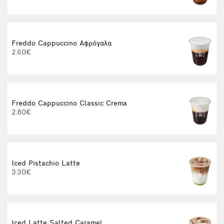
Freddo Cappuccino Αφρόγαλα
2.60€
Freddo Cappuccino Classic Crema
2.80€
3
Iced Pistachio Latte
3.30€
Iced Latte Salted Caramel