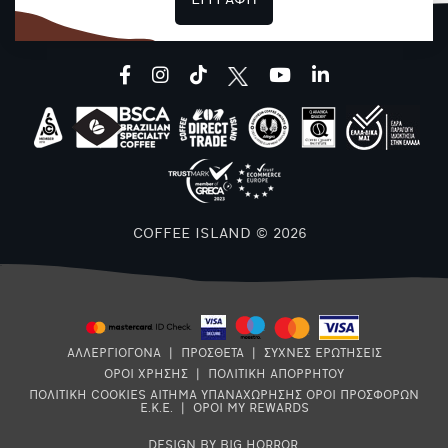
ΕΓΓΡΑΦΗ
facebook
instagram
tiktok
youtube
linkedin
(
Χ
COFFEE ISLAND © 2026
ΑΛΛΕΡΓΙΟΓΟΝΑ
|
ΠΡΟΣΘΕΤΑ
|
ΣΥΧΝΕΣ ΕΡΩΤΗΣΕΙΣ
ΟΡΟΙ ΧΡΗΣΗΣ
|
ΠΟΛΙΤΙΚΗ ΑΠΟΡΡΗΤΟΥ
ΠΟΛΙΤΙΚΗ COOKIES
ΑΙΤΗΜΑ ΥΠΑΝΑΧΩΡΗΣΗΣ
ΟΡΟΙ ΠΡΟΣΦΟΡΩΝ
8
Ε.Κ.Ε.
|
ΟΡΟΙ MY REWARDS
DESIGN BY BIG HORROR
.