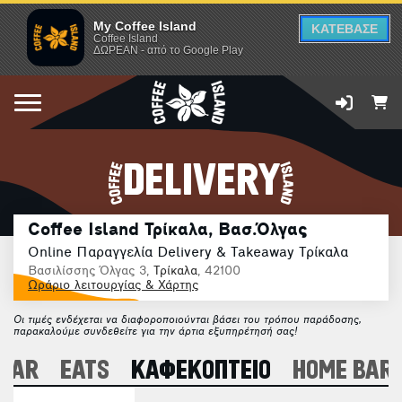
My Coffee Island
ΚΑΤΕΒΑΣΕ
Coffee Island
ΔΩΡΕΑΝ - από το Google Play
DELIVERY
Coffee Island Τρίκαλα, Βασ.Όλγας
Online Παραγγελία Delivery & Takeaway Τρίκαλα
Βασιλίσσης Όλγας 3,
Τρίκαλα
, 42100
Ωράριο λειτουργίας & Χάρτης
Οι τιμές ενδέχεται να διαφοροποιούνται βάσει του τρόπου παράδοσης,
παρακαλούμε συνδεθείτε για την άρτια εξυπηρέτησή σας!
 BAR
EATS
ΚΑΦΕΚΟΠΤΕΙΟ
HOME BARI