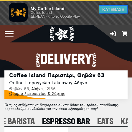
My Coffee Island
ΚΑΤΕΒΑΣΕ
Coffee Island
ΔΩΡΕΑΝ - από το Google Play
DELIVERY
Coffee Island Περιστέρι, Θηβών 63
Online Παραγγελία Takeaway Αθήνα
Θηβών 63,
Αθήνα
, 12136
Ωράριο λειτουργίας & Χάρτης
Οι τιμές ενδέχεται να διαφοροποιούνται βάσει του τρόπου παράδοσης,
παρακαλούμε συνδεθείτε για την άρτια εξυπηρέτησή σας!
E BARISTA
ESPRESSO BAR
EATS
ΚΑ