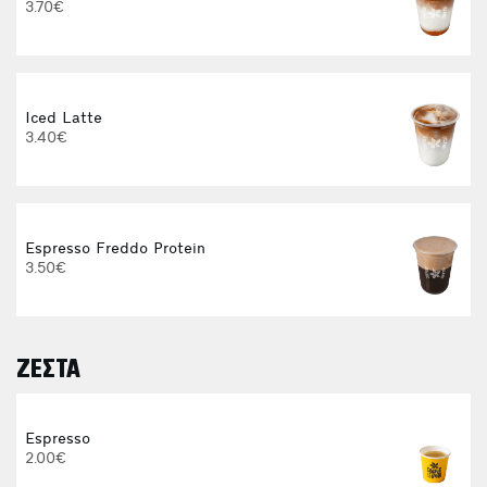
3.70€
E
Iced Latte
3.40€
4
Espresso Freddo Protein
3.50€
ΖΕΣΤΑ
Espresso
2.00€