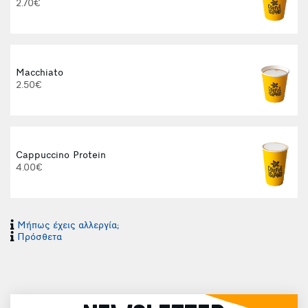
2.70€
Φ
Macchiato
2.50€
Cappuccino Protein
4.00€
Φ
Μήπως έχεις αλλεργία;
Πρόσθετα