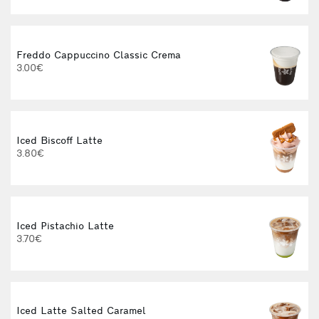
Freddo Cappuccino Classic Crema
3.00€
Iced Biscoff Latte
I
3.80€
Iced Pistachio Latte
3.70€
Iced Latte Salted Caramel