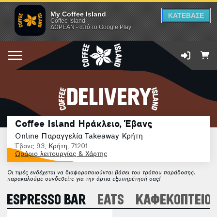
My Coffee Island
ΚΑΤΕΒΑΣΕ
Coffee Island
ΔΩΡΕΑΝ - από το Google Play
DELIVERY
Coffee Island Ηράκλειο, Έβανς
Online Παραγγελία Takeaway Κρήτη
Έβανς 93,
Κρήτη
, 71201
Ωράριο λειτουργίας & Χάρτης
Οι τιμές ενδέχεται να διαφοροποιούνται βάσει του τρόπου παράδοσης,
παρακαλούμε συνδεθείτε για την άρτια εξυπηρέτησή σας!
ESPRESSO BAR
EATS
ΚΑΦΕΚΟΠΤΕΙΟ