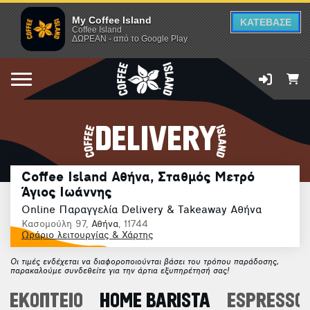
My Coffee Island
ΚΑΤΕΒΑΣΕ
Coffee Island
ΔΩΡΕΑΝ - από το Google Play
DELIVERY
Coffee Island Αθήνα, Σταθμός Μετρό
Άγιος Ιωάννης
Online Παραγγελία Delivery & Takeaway Αθήνα
Κασομούλη 97,
Αθήνα
, 11744
Ωράριο λειτουργίας & Χάρτης
Οι τιμές ενδέχεται να διαφοροποιούνται βάσει του τρόπου παράδοσης,
παρακαλούμε συνδεθείτε για την άρτια εξυπηρέτησή σας!
ΦΕΚΟΠΤΕΙΟ
HOME BARISTA
ESPRESSO