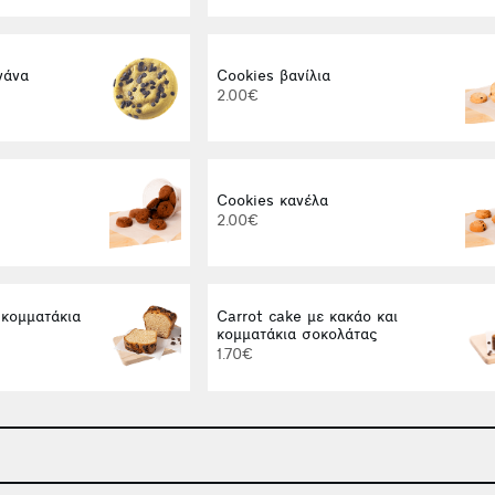
νάνα
Cookies βανίλια
2.00€
Cookies κανέλα
2.00€
κομματάκια
Carrot cake με κακάο και
κομματάκια σοκολάτας
1.70€