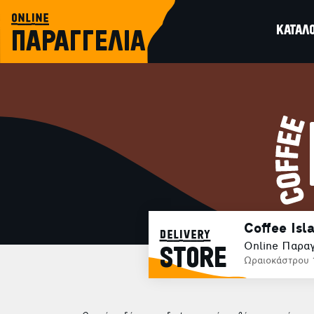
online
ΚΑΤΑΛ
ΠΑΡΑΓΓΕΛΙΑ
Coffee Is
delivery
Online Παραγ
STORE
Ωραιοκάστρου 