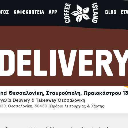
ΟΓΟΣ
ΚΑΦΕΚΟΠΤΕΙΑ
APP
BLOG
ΕΤΑ
DELIVER
land Θεσσαλονίκη, Σταυρούπολη, Ωραιοκάστρου 1
γελία Delivery & Takeaway Θεσσαλονίκη
139,
Θεσσαλονίκη
, 56430
|
Ωράριο λειτουργίας & Χάρτης