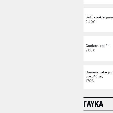
Soft cookie μπα
2.40€
Cookies κακάο
2.00€
Banana cake με 
σοκολάτας
1.70€
ΓΛΥΚΑ