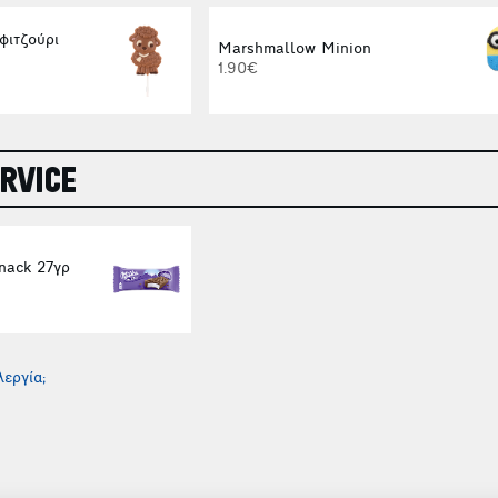
φιτζούρι
Marshmallow Minion
1.90€
RVICE
nack 27γρ
εργία;