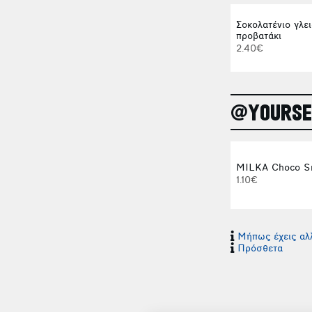
Σοκολατένιο γλει
προβατάκι
2.40€
@YOURSE
MILKA Choco S
1.10€
Μήπως έχεις αλλ
Πρόσθετα