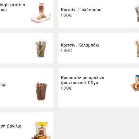
high protein
Κριτσίνι Πολύσπορο
 και
1.80€
Κριτσίνι Καλαμπόκι
1.80€
Κρουασάν με πραλίνα
φουντουκιού 110γρ
τύρι
1.30€
ύση βανίλια