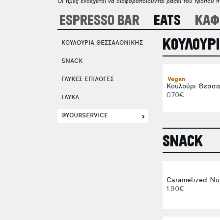
Οι τιμές ενδέχεται να διαφοροποιούνται βάσει του τρόπου 
ESPRESSO BAR
EATS
ΚΑΦ
ΚΟΥΛΟΥΡΙ
ΚΟΥΛΟΥΡΙΑ ΘΕΣΣΑΛΟΝΙΚΗΣ
SNACK
ΓΛΥΚΕΣ ΕΠΙΛΟΓΕΣ
Vegan
Κουλούρι Θεσσα
0.70€
ΓΛΥΚΑ
@YOURSERVICE
SNACK
Caramelized Nu
1.90€