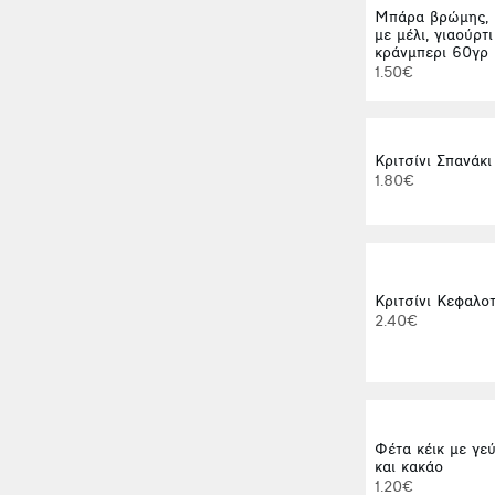
Μπάρα βρώμης, 
με μέλι, γιαούρτι
κράνμπερι 60γρ
1.50€
Κριτσίνι Σπανάκι
1.80€
Κριτσίνι Κεφαλο
2.40€
Φέτα κέικ με γε
και κακάο
1.20€