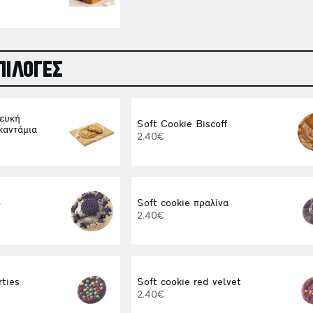
ΠΙΛΟΓΕΣ
λευκή
Soft Cookie Biscoff
καντάμια
2.40€
o
Soft cookie πραλίνα
2.40€
rties
Soft cookie red velvet
2.40€