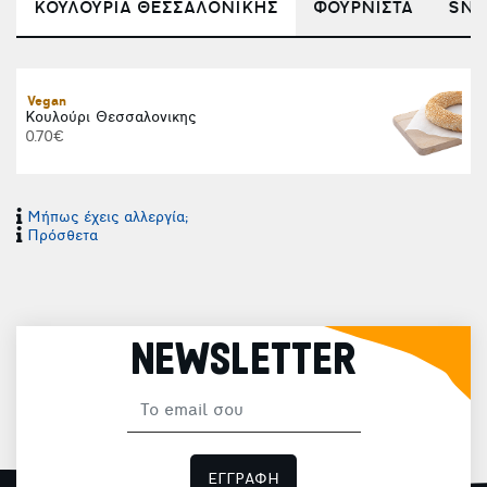
ΚΟΥΛΟΥΡΙΑ ΘΕΣΣΑΛΟΝΙΚΗΣ
ΦΟΥΡΝΙΣΤΑ
SNA
Vegan
Κουλούρι Θεσσαλονικης
0.70€
2
Μήπως έχεις αλλεργία;
Πρόσθετα
Χ
NEWSLETTER
Χ
ΕΓΓΡΑΦΗ