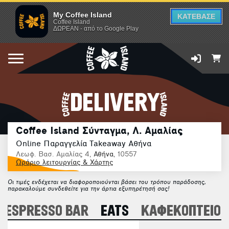
My Coffee Island
ΚΑΤΕΒΑΣΕ
Coffee Island
ΔΩΡΕΑΝ - από το Google Play
DELIVERY
Coffee Island Σύνταγμα, Λ. Αμαλίας
Online Παραγγελία Takeaway Αθήνα
Λεωφ. Βασ. Αμαλίας 4,
Αθήνα
, 10557
Ωράριο λειτουργίας & Χάρτης
Οι τιμές ενδέχεται να διαφοροποιούνται βάσει του τρόπου παράδοσης,
παρακαλούμε συνδεθείτε για την άρτια εξυπηρέτησή σας!
ESPRESSO BAR
EATS
ΚΑΦΕΚΟΠΤΕΙΟ