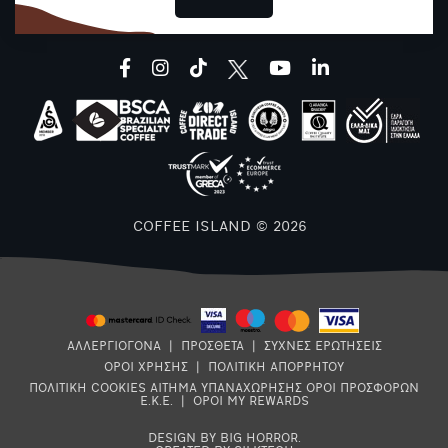
Μ
facebook
instagram
tiktok
youtube
linkedin
1
COFFEE ISLAND © 2026
ΑΛΛΕΡΓΙΟΓΟΝΑ
|
ΠΡΟΣΘΕΤΑ
|
ΣΥΧΝΕΣ ΕΡΩΤΗΣΕΙΣ
ΟΡΟΙ ΧΡΗΣΗΣ
|
ΠΟΛΙΤΙΚΗ ΑΠΟΡΡΗΤΟΥ
ΠΟΛΙΤΙΚΗ COOKIES
ΑΙΤΗΜΑ ΥΠΑΝΑΧΩΡΗΣΗΣ
ΟΡΟΙ ΠΡΟΣΦΟΡΩΝ
Ε.Κ.Ε.
|
ΟΡΟΙ MY REWARDS
DESIGN BY BIG HORROR
.