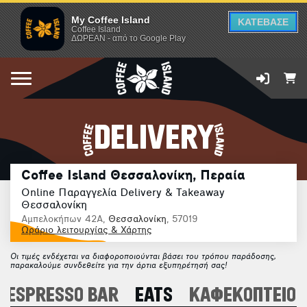
My Coffee Island
ΚΑΤΕΒΑΣΕ
Coffee Island
ΔΩΡΕΑΝ - από το Google Play
DELIVERY
Coffee Island Θεσσαλονίκη, Περαία
Online Παραγγελία Delivery & Takeaway
Θεσσαλονίκη
Αμπελοκήπων 42Α,
Θεσσαλονίκη
, 57019
Ωράριο λειτουργίας & Χάρτης
Οι τιμές ενδέχεται να διαφοροποιούνται βάσει του τρόπου παράδοσης,
παρακαλούμε συνδεθείτε για την άρτια εξυπηρέτησή σας!
ESPRESSO BAR
EATS
ΚΑΦΕΚΟΠΤΕΙΟ