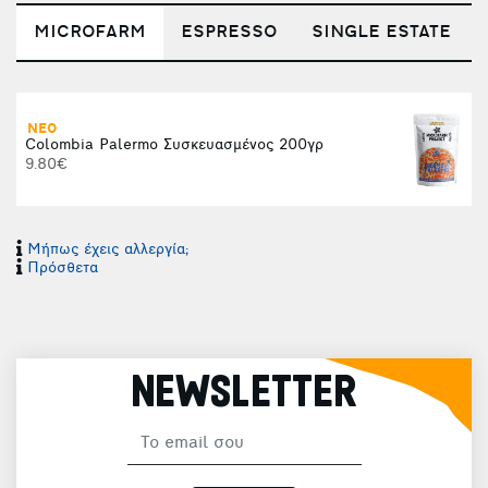
MICROFARM
ESPRESSO
SINGLE ESTATE
ΝΕΟ
Colombia Palermo Συσκευασμένος 200γρ
9.80€
Μήπως έχεις αλλεργία;
Πρόσθετα
NEWSLETTER
E