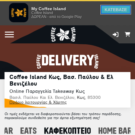
My Coffee Island
ΚΑΤΕΒΑΣΕ
Coffee Island
ΔΩΡΕΑΝ - από το Google Play
DELIVERY
Coffee Island Κως, Βασ. Παύλου & Ελ
Βενιζέλου
Online Παραγγελία Takeaway Κως
Βασιλ. Παύλου Και Ελ. Βενιζέλου,
Κως
, 85300
Ωράριο λειτουργίας & Χάρτης
Οι τιμές ενδέχεται να διαφοροποιούνται βάσει του τρόπου παράδοσης,
παρακαλούμε συνδεθείτε για την άρτια εξυπηρέτησή σας!
 BAR
EATS
ΚΑΦΕΚΟΠΤΕΙΟ
HOME BARI