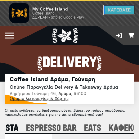
My Coffee Island
ΚΑΤΕΒΑΣΕ
Coffee Island
ΔΩΡΕΑΝ - από το Google Play
DELIVERY
Coffee Island Δράμα, Γούναρη
Online Παραγγελία Delivery & Takeaway Δράμα
Δημήτριου Γούναρη 46,
Δράμα
, 66100
Ωράριο λειτουργίας & Χάρτης
Οι τιμές ενδέχεται να διαφοροποιούνται βάσει του τρόπου παράδοσης,
παρακαλούμε συνδεθείτε για την άρτια εξυπηρέτησή σας!
RISTA
ESPRESSO BAR
EATS
ΚΑΦΕΚΟ