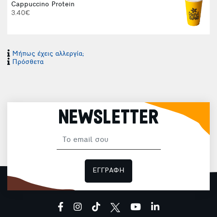
Cappuccino Protein
3.40€
Μήπως έχεις αλλεργία;
Πρόσθετα
NEWSLETTER
Φ
ΕΓΓΡΑΦΗ
Φ
facebook
instagram
tiktok
youtube
linkedin