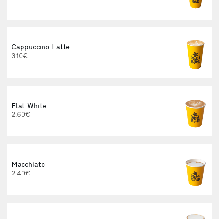
Cappuccino Latte
3.10€
Flat White
2.60€
Macchiato
2.40€
3