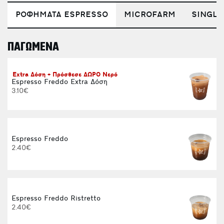
ΡΟΦΗΜΑΤΑ ESPRESSO
MICROFARM
SINGLE
ΠΑΓΩΜΕΝΑ
E
Extra Δόση + Πρόσθεσε ΔΩΡΟ Νερό
Espresso Freddo Extra Δόση
3.10€
Espresso Freddo
2.40€
Espresso Freddo Ristretto
2.40€