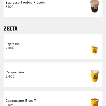
Espresso Freddo Protein
3.10€
ΖΕΣΤΑ
Espresso
2.00€
E
Cappuccino
2.40€
3
Cappuccino Biscoff
3.10€