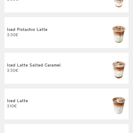
3
Iced Pistachio Latte
I
3.30€
4
Iced Latte Salted Caramel
3.30€
Iced Latte
I
3.10€