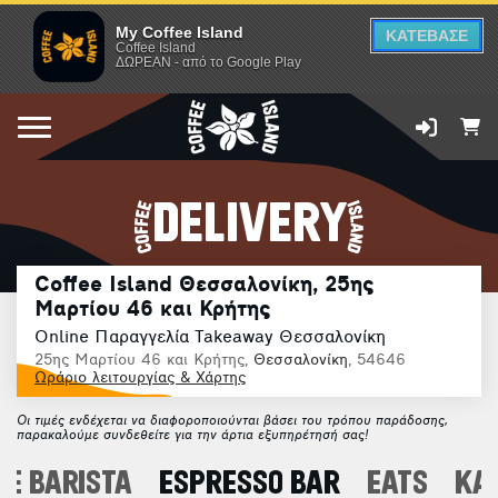
My Coffee Island
ΚΑΤΕΒΑΣΕ
Coffee Island
ΔΩΡΕΑΝ - από το Google Play
DELIVERY
Coffee Island Θεσσαλονίκη, 25ης
Μαρτίου 46 και Κρήτης
Online Παραγγελία Takeaway Θεσσαλονίκη
25ης Μαρτίου 46 και Κρήτης,
Θεσσαλονίκη
, 54646
Ωράριο λειτουργίας & Χάρτης
Οι τιμές ενδέχεται να διαφοροποιούνται βάσει του τρόπου παράδοσης,
παρακαλούμε συνδεθείτε για την άρτια εξυπηρέτησή σας!
E BARISTA
ESPRESSO BAR
EATS
ΚΑ