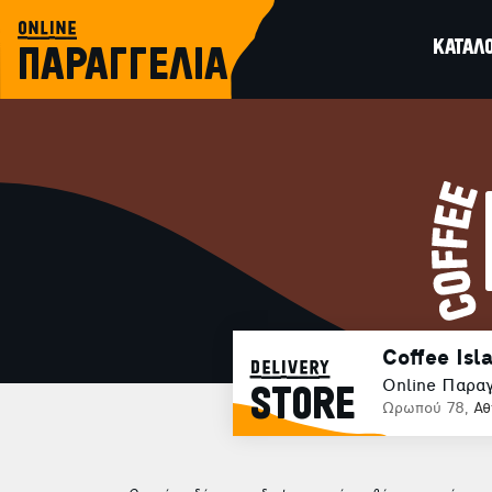
online
ΚΑΤΑΛ
ΠΑΡΑΓΓΕΛΙΑ
Coffee Is
delivery
Online Παραγ
STORE
Ωρωπού 78,
Αθ