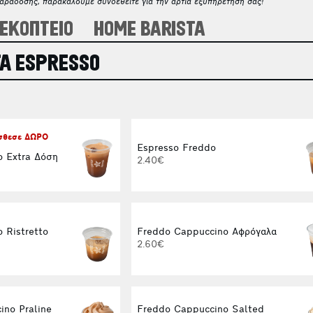
παράδοσης, παρακαλούμε συνδεθείτε για την άρτια εξυπηρέτησή σας!
ΕΚΟΠΤΕΙΟ
HOME BARISTA
Α ESPRESSO
όσθεσε ΔΩΡΟ
Espresso Freddo
o Extra Δόση
2.40€
 Ristretto
Freddo Cappuccino Αφρόγαλα
2.60€
ino Praline
Freddo Cappuccino Salted