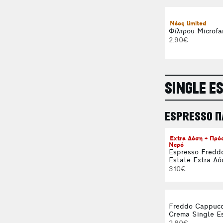
Νέος limited
Φίλτρου Microfa
2.90€
SINGLE E
ESPRESSO 
Extra Δόση + Πρ
Νερό
Espresso Fredd
Estate Extra Δό
3.10€
Freddo Cappucc
Crema Single E