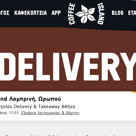
ΟΓΟΣ
ΚΑΦΕΚΟΠΤΕΙΑ
APP
BLOG
ΕΤΑ
DELIVER
land Λαμπρινή, Ωρωπού
γελία Delivery & Takeaway Αθήνα
ήνα
, 11146
|
Ωράριο λειτουργίας & Χάρτης