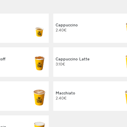
Cappuccino
2.40€
off
Cappuccino Latte
3.10€
Macchiato
2.40€