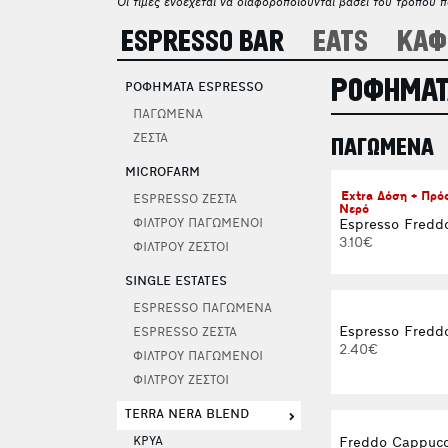
Οι τιμές ενδέχεται να διαφοροποιούνται βάσει του τρόπου 
ESPRESSO BAR
EATS
ΚΑΦ
ΡΟΦΗΜΑΤ
ΡΟΦΗΜΑΤΑ ESPRESSO
ΠΑΓΩΜΕΝΑ
ΖΕΣΤΑ
ΠΑΓΩΜΕΝΑ
MICROFARM
Extra Δόση + Πρ
ESPRESSO ΖΕΣΤΑ
Νερό
Espresso Fredd
ΦΙΛΤΡΟΥ ΠΑΓΩΜΕΝΟΙ
3.10€
ΦΙΛΤΡΟΥ ΖΕΣΤΟΙ
SINGLE ESTATES
ESPRESSO ΠΑΓΩΜΕΝΑ
Espresso Freddo
ESPRESSO ΖΕΣΤΑ
2.40€
ΦΙΛΤΡΟΥ ΠΑΓΩΜΕΝΟΙ
ΦΙΛΤΡΟΥ ΖΕΣΤΟΙ
TERRA NERA BLEND
ΚΡΥΑ
Freddo Cappucc