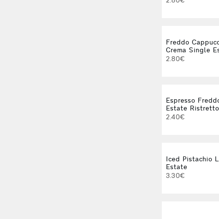
2.80€
Freddo Cappucc
Crema Single E
2.80€
Espresso Fredd
Estate Ristretto
2.40€
Iced Pistachio 
Estate
3.30€