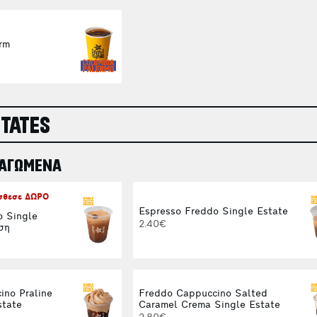
rm
STATES
ΠΑΓΩΜΕΝΑ
όσθεσε ΔΩΡΟ
Espresso Freddo Single Estate
o Single
2.40€
ση
ino Praline
Freddo Cappuccino Salted
state
Caramel Crema Single Estate