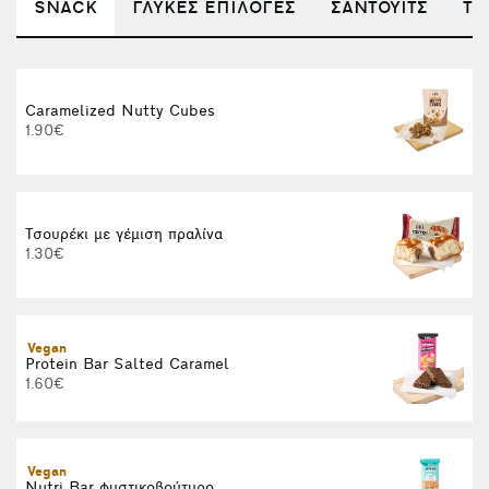
SNACK
ΓΛΥΚΕΣ ΕΠΙΛΟΓΕΣ
ΣΑΝΤΟΥΙΤΣ
ΤΟ
Caramelized Nutty Cubes
1.90€
Τσουρέκι με γέμιση πραλίνα
1.30€
Vegan
Protein Bar Salted Caramel
C
1.60€
1
Vegan
Nutri Bar φυστικοβούτυρο