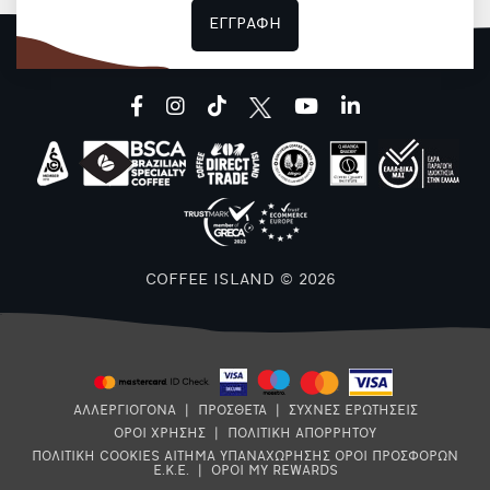
ΕΓΓΡΑΦΗ
facebook
instagram
tiktok
youtube
linkedin
8
COFFEE ISLAND © 2026
E
ΑΛΛΕΡΓΙΟΓΟΝΑ
|
ΠΡΟΣΘΕΤΑ
|
ΣΥΧΝΕΣ ΕΡΩΤΗΣΕΙΣ
ΟΡΟΙ ΧΡΗΣΗΣ
|
ΠΟΛΙΤΙΚΗ ΑΠΟΡΡΗΤΟΥ
ΠΟΛΙΤΙΚΗ COOKIES
ΑΙΤΗΜΑ ΥΠΑΝΑΧΩΡΗΣΗΣ
ΟΡΟΙ ΠΡΟΣΦΟΡΩΝ
Ε.Κ.Ε.
|
ΟΡΟΙ MY REWARDS