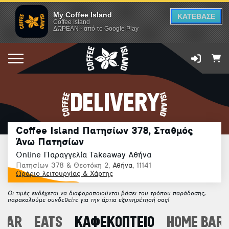
My Coffee Island
ΚΑΤΕΒΑΣΕ
Coffee Island
ΔΩΡΕΑΝ - από το Google Play
DELIVERY
Coffee Island Πατησίων 378, Σταθμός
Άνω Πατησίων
Online Παραγγελία Takeaway Αθήνα
Πατησίων 378 & Θεοτόκη 2,
Αθήνα
, 11141
Ωράριο λειτουργίας & Χάρτης
Οι τιμές ενδέχεται να διαφοροποιούνται βάσει του τρόπου παράδοσης,
παρακαλούμε συνδεθείτε για την άρτια εξυπηρέτησή σας!
 BAR
EATS
ΚΑΦΕΚΟΠΤΕΙΟ
HOME BARI