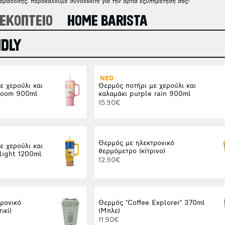
παράδοσης, παρακαλούμε συνδεθείτε για την άρτια εξυπηρέτησή σας!
ΕΚΟΠΤΕΙΟ
HOME BARISTA
NDLY
ΝΕΟ
ε χερούλι και
Θερμός ποτήρι με χερούλι και
bloom 900ml
καλαμάκι purple rain 900ml
15.90€
Θερμός με ηλεκτρονικό
ε χερούλι και
θερμόμετρο (κίτρινο)
 light 1200ml
12.90€
ρονικό
Θερμός "Coffee Explorer" 370ml
ικί)
(Μπλε)
11.90€