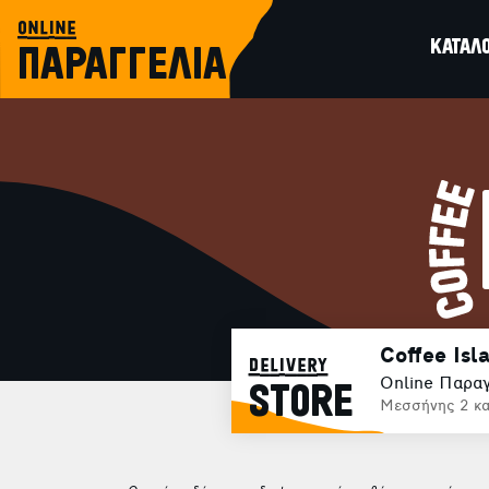
online
ΚΑΤΑΛ
ΠΑΡΑΓΓΕΛΙΑ
Coffee Isl
delivery
Online Παραγ
STORE
Μεσσήνης 2 κα