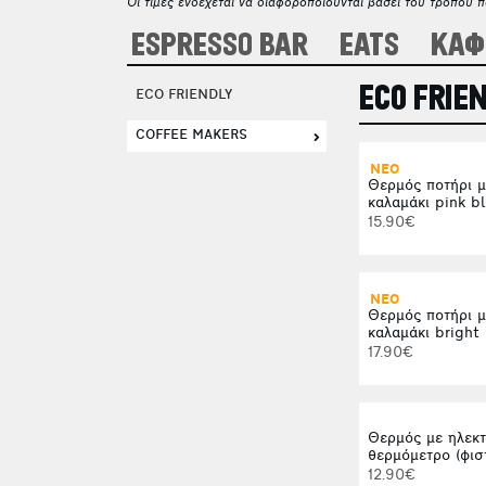
Οι τιμές ενδέχεται να διαφοροποιούνται βάσει του τρόπου 
ESPRESSO BAR
EATS
ΚΑΦ
ECO FRIE
ECO FRIENDLY
COFFEE MAKERS
ΝΕΟ
Θερμός ποτήρι μ
καλαμάκι pink 
15.90€
ΝΕΟ
Θερμός ποτήρι μ
καλαμάκι bright
17.90€
Θερμός με ηλεκτ
θερμόμετρο (φιστ
12.90€