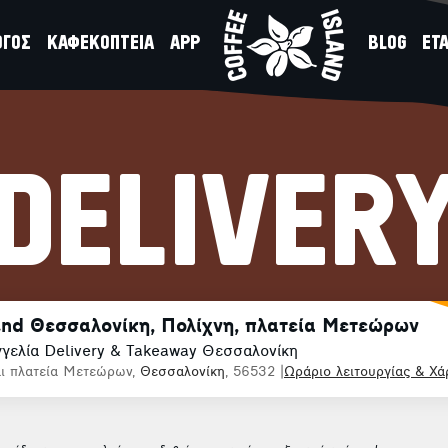
ΟΓΟΣ
ΚΑΦΕΚΟΠΤΕΙΑ
APP
BLOG
ΕΤΑ
DELIVER
and Θεσσαλονίκη, Πολίχνη, πλατεία Μετεώρων
γελία Delivery & Takeaway Θεσσαλονίκη
ι πλατεία Μετεώρων,
Θεσσαλονίκη
, 56532
|
Ωράριο λειτουργίας & Χά