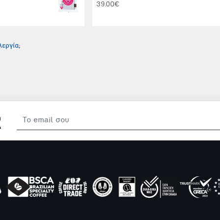
39.00€
εργία;
R