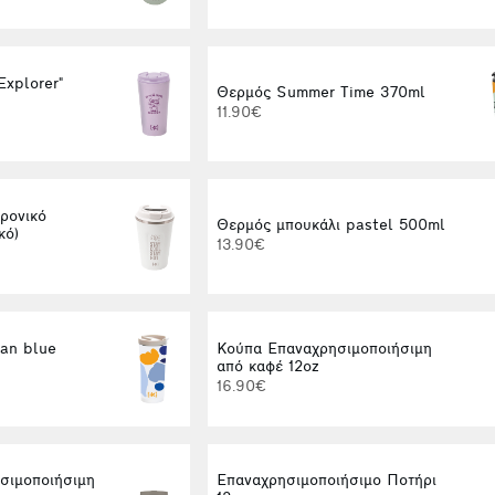
Explorer"
Θερμός Summer Time 370ml
11.90€
ρονικό
Θερμός μπουκάλι pastel 500ml
κό)
13.90€
an blue
Κούπα Επαναχρησιμοποιήσιμη
από καφέ 12oz
16.90€
σιμοποιήσιμη
Επαναχρησιμοποιήσιμο Ποτήρι