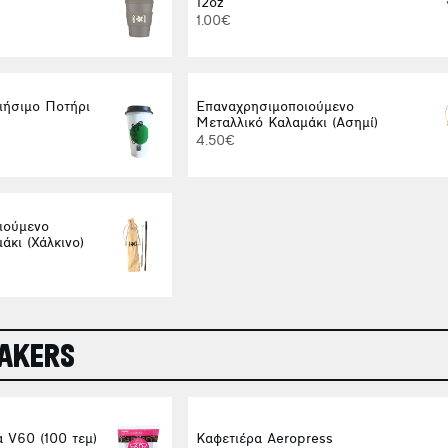
12oz
1.00€
ιήσιμο Ποτήρι
Επαναχρησιμοποιούμενο
Μεταλλικό Καλαμάκι (Ασημί)
4.50€
ιούμενο
άκι (Χάλκινο)
MAKERS
α V60 (100 τεμ)
Καφετιέρα Aeropress