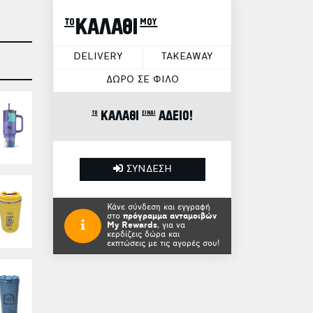
το ΚΑΛΑΘΙ μου
DELIVERY
TAKEAWAY
ΔΩΡΟ ΣΕ ΦΙΛΟ
το ΚΑΛΑΘΙ είναι ΑΔΕΙΟ!
ΣΥΝΔΕΣΗ
Κάνε σύνδεση και εγγραφή
στο
πρόγραμμα ανταμοιβών
My Rewards
, για να
κερδίζεις δώρα και
εκπτώσεις με τις αγορές σου!