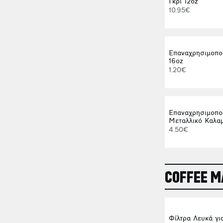
Γκρι 12oz
10.95€
Επαναχρησιμοπο
16oz
1.20€
Επαναχρησιμοπο
Μεταλλικό Καλαμ
4.50€
COFFEE 
Φίλτρα Λευκά γι