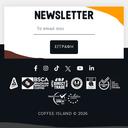
καφέ ή του τσαγιού σας με αυτό το κομψό και
πρακτικό μπρίκι που συνδυάζει
λειτουργικότητα και αισθητική
NEWSLETTER
ΕΓΓΡΑΦΗ
facebook
instagram
tiktok
youtube
linkedin
COFFEE ISLAND © 2026