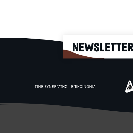
ντομάτας είναι εδώ
για εσένα που
προτιμάς ένα ελαφρύ
αλλά yummy σνακ!
NEWSLETTE
ΓΙΝΕ ΣΥΝΕΡΓΑΤΗΣ
ΕΠΙΚΟΙΝΩΝΙΑ