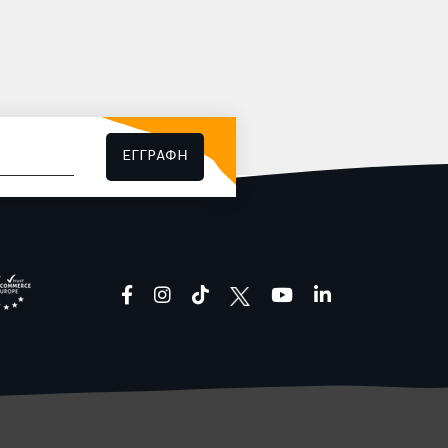
αλλά yummy σνακ!
ΕΓΓΡΑΦΗ
facebook
instagram
tiktok
youtube
linkedin