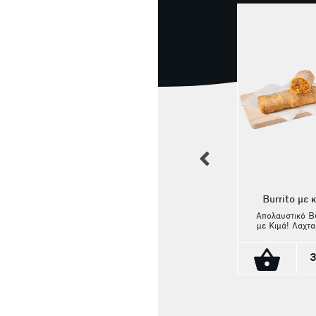
previous
Burrito με 
Απολαυστικό Bu
με Κιμά! Λαχτα
Spring roll φουρνιστό με
burrito με πλ
τυρί και σπανάκι
γέμιση κιμά,
συνδυασμό 
3
Spring roll με γέμιση
λαχανικά, τυλι
τυρί και σπανάκι από
σε αφράτη πίτα
τραγανό φύλλο,
μεξικάνικο γ
πλούσια γέμιση
γεμάτο γεύση
ψημένο στο φούρνο.
1.20€
ένταση!
Μπορεί να φαίνεται