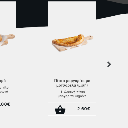
nex
κιμά
Πίτσα μαργαρίτα με
μοτσαρέλα (μισή)
rrito
ριστό
Η κλασική πίτσα
ούσια
μαργαρίτα ψημένη
 σε
παραδοσιακά σε
με
.00€
ξυλόφουρνο, με
γμένο
λεπτή ζύμη και
2.60€
. Ένα
μυρωδάτη σάλτσα
εύμα
ντομάτας είναι εδώ
 και
για εσένα που
προτιμάς ένα ελαφρύ