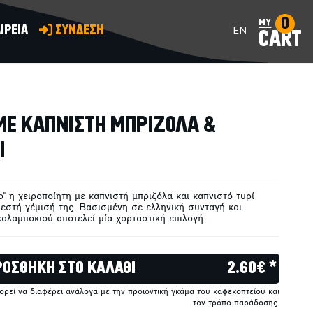
0
my
ΙΡΕΙΑ
ΣΥΝΔΕΣΗ
EN
CART
ΠΡΟΣΘΗΚΗ ΣΤΟ ΚΑΛΑΘΙ
ΜΕ ΚΑΠΝΙΣΤΗ ΜΠΡΙΖΟΛΑ &
Ι
" η χειροποίητη με καπνιστή μπριζόλα και καπνιστό τυρί
μεστή γέμισή της. Βασισμένη σε ελληνική συνταγή και
αλαμποκιού αποτελεί μία χορταστική επιλογή.
ΡΟΣΘΗΚΗ ΣΤΟ ΚΑΛΑΘΙ
2.60€ *
πορεί να διαφέρει ανάλογα με την προϊοντική γκάμα του καφεκοπτείου και
τον τρόπο παράδοσης.