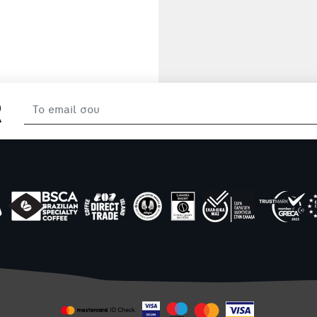
μικρό αλλά είναι
χορταστικό!
R