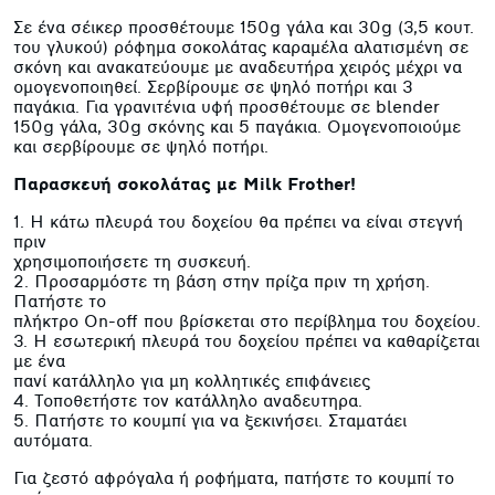
Σε ένα σέικερ προσθέτουμε 150g γάλα και 30g (3,5 κουτ.
του γλυκού) ρόφημα σοκολάτας καραμέλα αλατισμένη σε
σκόνη και ανακατεύουμε με αναδευτήρα χειρός μέχρι να
ομογενοποιηθεί. Σερβίρουμε σε ψηλό ποτήρι και 3
παγάκια. Για γρανιτένια υφή προσθέτουμε σε blender
150g γάλα, 30g σκόνης και 5 παγάκια. Ομογενοποιούμε
και σερβίρουμε σε ψηλό ποτήρι.
Παρασκευή σοκολάτας με Milk Frother!
1. Η κάτω πλευρά του δοχείου θα πρέπει να είναι στεγνή
πριν
χρησιμοποιήσετε τη συσκευή.
2. Προσαρμόστε τη βάση στην πρίζα πριν τη χρήση.
Πατήστε το
πλήκτρο On-off που βρίσκεται στο περίβλημα του δοχείου.
3. Η εσωτερική πλευρά του δοχείου πρέπει να καθαρίζεται
με ένα
πανί κατάλληλο για μη κολλητικές επιφάνειες
4. Τοποθετήστε τον κατάλληλο αναδευτηρα.
5. Πατήστε το κουμπί για να ξεκινήσει. Σταματάει
αυτόματα.
Για ζεστό αφρόγαλα ή ροφήματα, πατήστε το κουμπί το