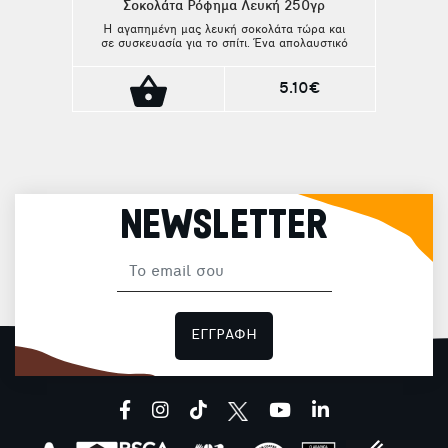
Σοκολάτα Ρόφημα Λευκή 250γρ
Η αγαπημένη μας λευκή σοκολάτα τώρα και
σε συσκευασία για το σπίτι. Ένα απολαυστικό
ρόφημα με πολλές παραλλαγές για όσους
επιθυμούν κάτι δροσιστικό χωρίς τη γεύση
του καφέ.
5.10€
NEWSLETTER
ΕΓΓΡΑΦΗ
facebook
instagram
tiktok
youtube
linkedin