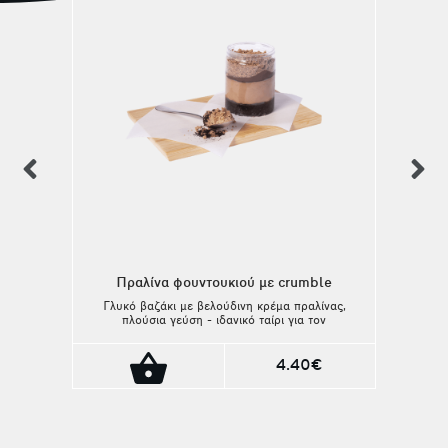
previous
n
Πραλίνα φουντουκιού με crumble
Γλυκό βαζάκι με βελούδινη κρέμα πραλίνας,
πλούσια γεύση - ιδανικό ταίρι για τον
αγαπημένο σας καφέ!
4.40€