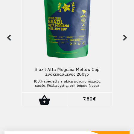
previous
n
Brazil Alta Mogiana Mellow Cup
Συσκευασμένος 200γρ
100% specialty arabica μονοποικιλιακός
καφές. Καλλιεργείται στη φάρμα Nossa
Senhora Aparecida στην περιοχή Alta
Mogiana, Sao Paulo. Το γευστικό του προφίλ
είναι σοκολάτα, ξηροί καρποί και σταφίδα.
7.60€
Περιοχή: Alta Mogiana, Sao Paulo
Καβούρδισμα: Medium-Dark