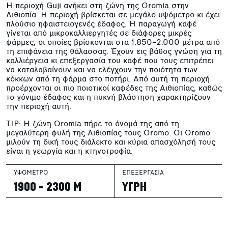
Η περιοχή Guji ανήκει στη ζώνη της Oromia στην
Αιθιοπία. Η περιοχή βρίσκεται σε μεγάλο υψόμετρο κι έχει
πλούσιο ηφαιστειογενές έδαφος. Η παραγωγή καφέ
γίνεται από μικροκαλλιεργητές σε διάφορες μικρές
φάρμες, οι οποίες βρίσκονται στα 1.850–2.000 μέτρα από
τη επιφάνεια της θάλασσας. Έχουν εις βάθος γνώση για τη
καλλιέργεια κι επεξεργασία του καφέ που τους επιτρέπει
να καταλαβαίνουν και να ελέγχουν την ποιότητα των
κόκκων από τη φάρμα στο ποτήρι. Από αυτή τη περιοχή
προέρχονται οι πιο ποιοτικοί καφέδες της Αιθιοπίας, καθώς
το γόνιμο έδαφος και η πυκνή βλάστηση χαρακτηρίζουν
την περιοχή αυτή.
TIP: Η ζώνη Oromia πήρε το όνομά της από τη
μεγαλύτερη φυλή της Αιθιοπίας τους Oromo. Οι Oromo
μιλούν τη δική τους διάλεκτο και κύρια απασχόλησή τους
είναι η γεωργία και η κτηνοτροφία.
ΥΨΟΜΕΤΡΟ
ΕΠΕΞΕΡΓΑΣΙΑ
1900 - 2300 Μ
ΥΓΡΗ