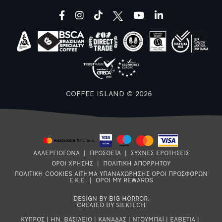
facebook
instagram
tiktok
youtube
linkedin
COFFEE ISLAND © 2026
ΑΛΛΕΡΓΙΟΓΟΝΑ
|
ΠΡΟΣΘΕΤΑ
|
ΣΥΧΝΕΣ ΕΡΩΤΗΣΕΙΣ
ΟΡΟΙ ΧΡΗΣΗΣ
|
ΠΟΛΙΤΙΚΗ ΑΠΟΡΡΗΤΟΥ
ΠΟΛΙΤΙΚΗ COOKIES
ΑΙΤΗΜΑ ΥΠΑΝΑΧΩΡΗΣΗΣ
ΟΡΟΙ ΠΡΟΣΦΟΡΩΝ
Ε.Κ.Ε.
|
ΟΡΟΙ MY REWARDS
DESIGN BY BIG HORROR
.
CREATED BY SILKTECH
ΚΥΠΡΟΣ
|
ΗΝ. ΒΑΣΙΛΕΙΟ
|
ΚΑΝΑΔΑΣ
|
ΝΤΟΥΜΠΑΪ
|
ΕΛΒΕΤΙΑ
|