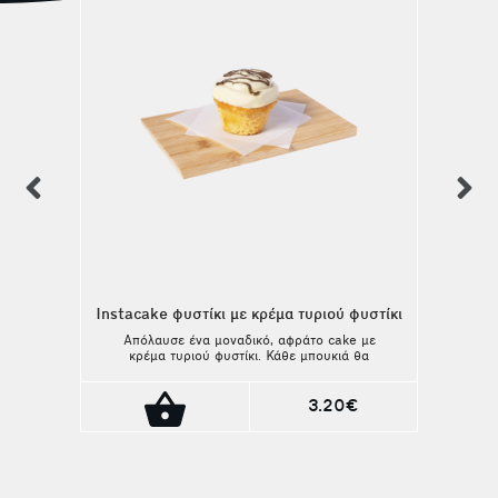
previous
n
Instacake φυστίκι με κρέμα τυριού φυστίκι
Απόλαυσε ένα μοναδικό, αφράτο cake με
κρέμα τυριού φυστίκι. Κάθε μπουκιά θα
ικανοποιήσει την πιο γλυκιά επιθυμία σου.
Ιδανικός συνδιασμός με τον καφέ ή το
ρόφημά σου!
3.20€