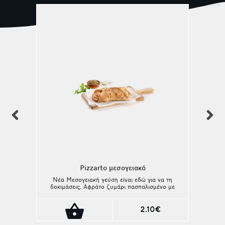
previous
n
Pizzarto μεσογειακό
Νέα Μεσογειακή γεύση είναι εδώ για να τη
δοκιμάσεις. Αφράτο ζυμάρι πασπαλισμένο με
ρίγανη που αγκαλιάζει μέσα τυρί και ντομάτα.
Πρόκειται για vegetarian επιλογή!
2.10€