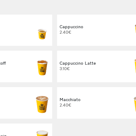
Cappuccino
2.40€
off
Cappuccino Latte
3.10€
Macchiato
2.40€