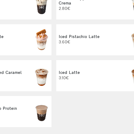
Crema
2.80€
te
Iced Pistachio Latte
3.60€
ed Caramel
Iced Latte
3.10€
 Protein