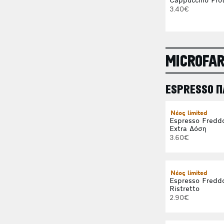
Cappuccino Prot
3.40€
MICROFA
ESPRESSO 
Νέος limited
Espresso Fredd
Extra Δόση
3.60€
Νέος limited
Espresso Fredd
Ristretto
2.90€