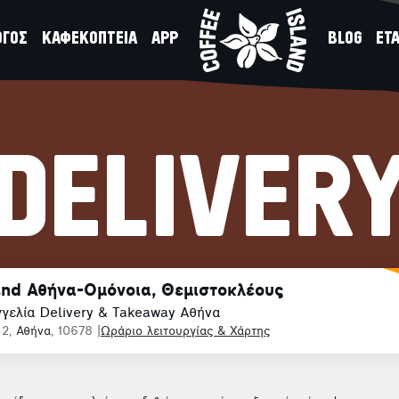
ΟΓΟΣ
ΚΑΦΕΚΟΠΤΕΙΑ
APP
BLOG
ΕΤΑ
DELIVER
and Αθήνα-Ομόνοια, Θεμιστοκλέους
γελία Delivery & Takeaway Αθήνα
 2,
Αθήνα
, 10678
|
Ωράριο λειτουργίας & Χάρτης