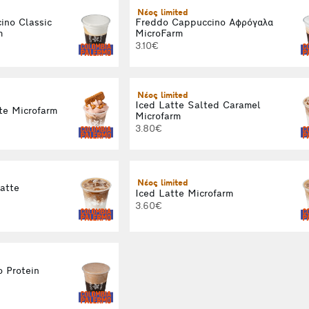
Νέος limited
ino Classic
Freddo Cappuccino Αφρόγαλα
m
MicroFarm
3.10€
Νέος limited
Iced Latte Salted Caramel
tte Microfarm
Microfarm
3.80€
Νέος limited
Latte
Iced Latte Microfarm
3.60€
 Protein