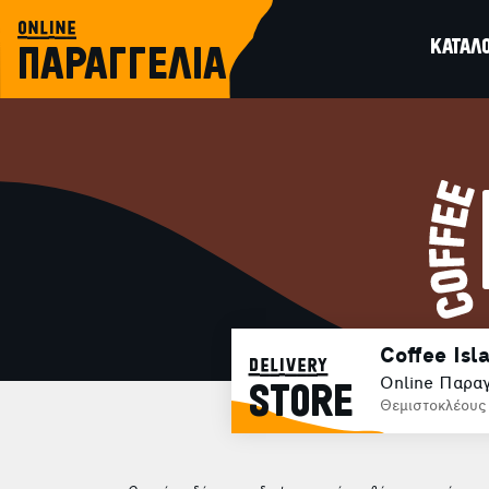
online
ΚΑΤΑΛ
ΠΑΡΑΓΓΕΛΙΑ
Coffee Isl
delivery
Online Παραγ
STORE
Θεμιστοκλέους