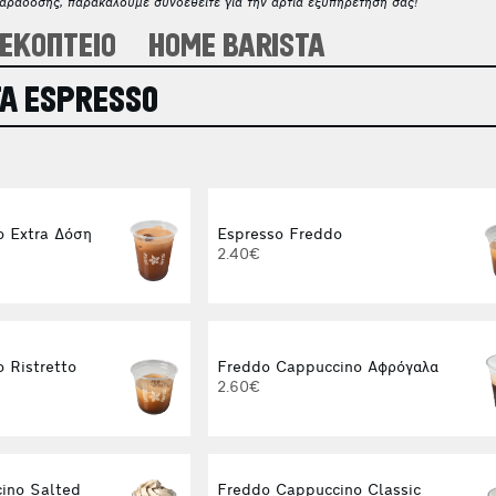
παράδοσης, παρακαλούμε συνδεθείτε για την άρτια εξυπηρέτησή σας!
ΕΚΟΠΤΕΙΟ
HOME BARISTA
Α ESPRESSO
o Extra Δόση
Espresso Freddo
2.40€
 Ristretto
Freddo Cappuccino Αφρόγαλα
2.60€
ino Salted
Freddo Cappuccino Classic