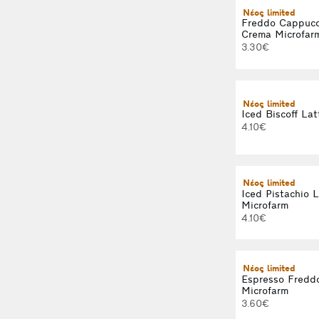
Νέος limited
Freddo Cappucc
Crema Microfar
3.30€
Νέος limited
Iced Biscoff La
4.10€
Νέος limited
Iced Pistachio 
Microfarm
4.10€
Νέος limited
Espresso Freddo
Microfarm
3.60€