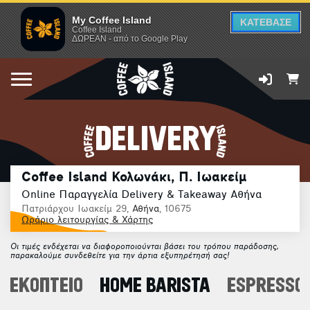
My Coffee Island
ΚΑΤΕΒΑΣΕ
Coffee Island
ΔΩΡΕΑΝ - από το Google Play
DELIVERY
Coffee Island Κολωνάκι, Π. Ιωακείμ
Online Παραγγελία Delivery & Takeaway Αθήνα
Πατριάρχου Ιωακείμ 29,
Αθήνα
, 10675
Ωράριο λειτουργίας & Χάρτης
Οι τιμές ενδέχεται να διαφοροποιούνται βάσει του τρόπου παράδοσης,
παρακαλούμε συνδεθείτε για την άρτια εξυπηρέτησή σας!
ΦΕΚΟΠΤΕΙΟ
HOME BARISTA
ESPRESSO