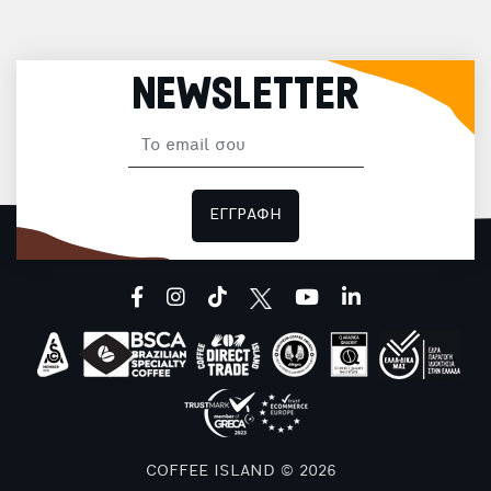
NEWSLETTER
ΕΓΓΡΑΦΗ
facebook
instagram
tiktok
youtube
linkedin
COFFEE ISLAND © 2026