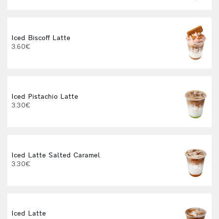
Iced Biscoff Latte
I
3.60€
4
Iced Pistachio Latte
3.30€
Iced Latte Salted Caramel
I
3.30€
Iced Latte