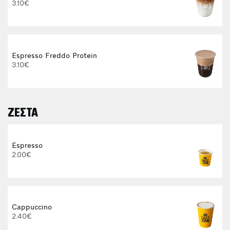
3.10€
Espresso Freddo Protein
3.10€
ΖΕΣΤΑ
E
Espresso
2.00€
Cappuccino
2.40€