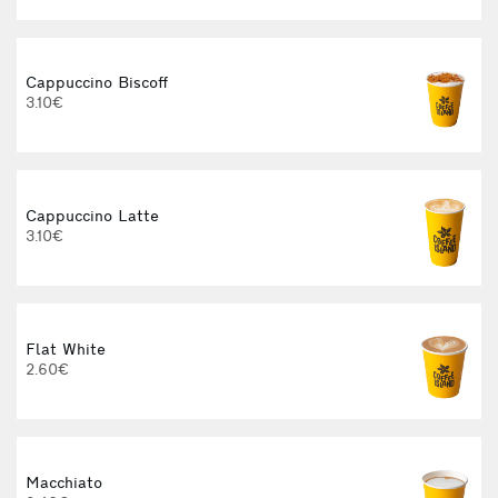
Cappuccino Biscoff
3.10€
Cappuccino Latte
3.10€
Flat White
2.60€
3
Macchiato