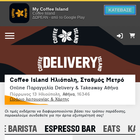
My Coffee Island
ΚΑΤΕΒΑΣΕ
Coffee Island
ΔΩΡΕΑΝ - από το Google Play
DELIVERY
Coffee Island Ηλιόπολη, Σταθμός Μετρό
Online Παραγγελία Delivery & Takeaway Αθήνα
Πύρρωνος 13 Ηλιούπολη,
Αθήνα
, 16346
Ωράριο λειτουργίας & Χάρτης
Οι τιμές ενδέχεται να διαφοροποιούνται βάσει του τρόπου παράδοσης,
παρακαλούμε συνδεθείτε για την άρτια εξυπηρέτησή σας!
E BARISTA
ESPRESSO BAR
EATS
ΚΑ