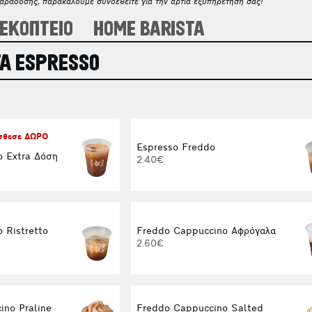
παράδοσης, παρακαλούμε συνδεθείτε για την άρτια εξυπηρέτησή σας!
ΕΚΟΠΤΕΙΟ
HOME BARISTA
Α ESPRESSO
όσθεσε ΔΩΡΟ
Espresso Freddo
o Extra Δόση
2.40€
 Ristretto
Freddo Cappuccino Αφρόγαλα
2.60€
ino Praline
Freddo Cappuccino Salted