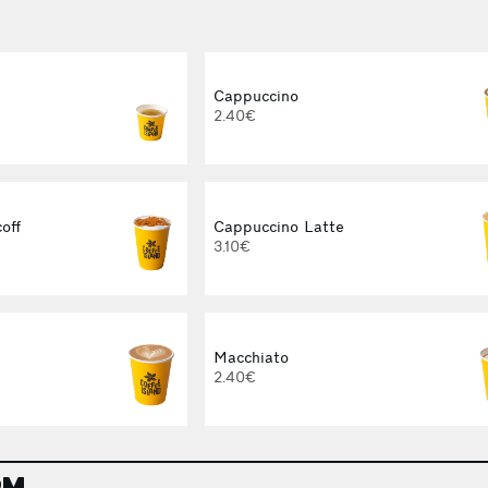
Cappuccino
2.40€
off
Cappuccino Latte
3.10€
Macchiato
2.40€