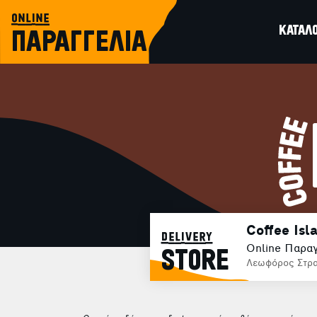
online
ΚΑΤΑΛ
ΠΑΡΑΓΓΕΛΙΑ
Coffee Isl
delivery
Online Παραγ
STORE
Λεωφόρος Στρ