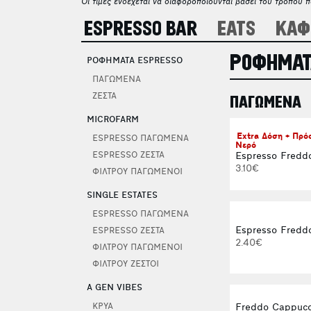
Οι τιμές ενδέχεται να διαφοροποιούνται βάσει του τρόπου 
ESPRESSO BAR
EATS
ΚΑΦ
ΡΟΦΗΜΑΤ
ΡΟΦΗΜΑΤΑ ESPRESSO
ΠΑΓΩΜΕΝΑ
ΖΕΣΤΑ
ΠΑΓΩΜΕΝΑ
MICROFARM
Extra Δόση + Πρ
ESPRESSO ΠΑΓΩΜΕΝΑ
Νερό
Espresso Fredd
ESPRESSO ΖΕΣΤΑ
3.10€
ΦΙΛΤΡΟΥ ΠΑΓΩΜΕΝΟΙ
SINGLE ESTATES
ESPRESSO ΠΑΓΩΜΕΝΑ
Espresso Freddo
ESPRESSO ΖΕΣΤΑ
2.40€
ΦΙΛΤΡΟΥ ΠΑΓΩΜΕΝΟΙ
ΦΙΛΤΡΟΥ ΖΕΣΤΟΙ
A GEN VIBES
ΚΡΥΑ
Freddo Cappucc