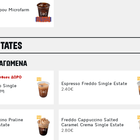
ρου Microfarm
STATES
ΠΑΓΩΜΕΝΑ
όσθεσε ΔΩΡΟ
Espresso Freddo Single Estate
o Single
2.40€
ση
ino Praline
Freddo Cappuccino Salted
state
Caramel Crema Single Estate
2.80€