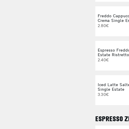
Freddo Cappucc
Crema Single E
2.80€
Espresso Fredd
Estate Ristretto
2.40€
Iced Latte Salt
Single Estate
3.30€
ESPRESSO Ζ