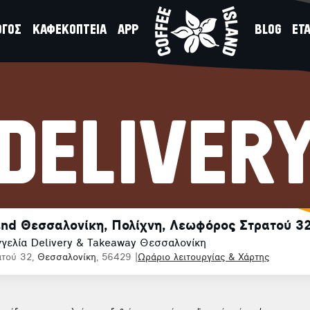
ΟΓΟΣ
ΚΑΦΕΚΟΠΤΕΙΑ
APP
BLOG
ΕΤΑ
DELIVER
and Θεσσαλονίκη, Πολίχνη, Λεωφόρος Στρατού 3
γελία Delivery & Takeaway Θεσσαλονίκη
ατού 32,
Θεσσαλονίκη
, 56429
|
Ωράριο λειτουργίας & Χάρτης