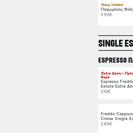
Νέος limited
Παγωμένος Φίλτ
2.90€
SINGLE E
ESPRESSO 
Extra Δόση + Πρ
Νερό
Espresso Fredd
Estate Extra Δό
3.10€
Freddo Cappucc
Crema Single E
2.80€