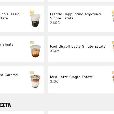
ino Classic
Freddo Cappuccino Αφρόγαλα
state
Single Estate
2.60€
o Single
Iced Biscoff Latte Single Estate
3.60€
ed Caramel
Iced Latte Single Estate
3.10€
ΕΣΤΑ