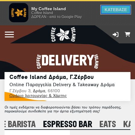
My Coffee Island
ΚΑΤΕΒΑΣΕ
Coffee Island
ΔΩΡΕΑΝ - από το Google Play
DELIVERY
Coffee Island Δράμα, Γ.Ζέρβου
Online Παραγγελία Delivery & Takeaway Δράμα
Γ.Ζέρβου 3,
Δράμα
, 66100
Ωράριο λειτουργίας & Χάρτης
Οι τιμές ενδέχεται να διαφοροποιούνται βάσει του τρόπου παράδοσης,
παρακαλούμε συνδεθείτε για την άρτια εξυπηρέτησή σας!
E BARISTA
ESPRESSO BAR
EATS
ΚΑ