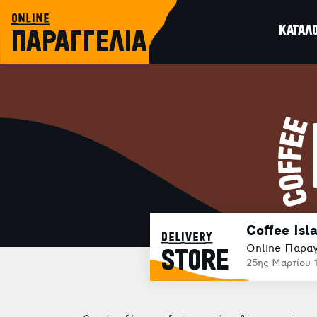
online
ΚΑΤΑΛ
ΠΑΡΑΓΓΕΛΙΑ
Coffee Isl
delivery
Online Παραγ
STORE
25ης Μαρτίου 