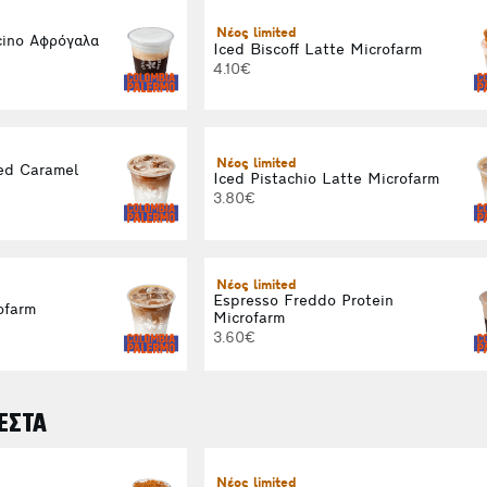
Νέος limited
ino Αφρόγαλα
Iced Biscoff Latte Microfarm
4.10€
Νέος limited
ed Caramel
Iced Pistachio Latte Microfarm
3.80€
Νέος limited
Espresso Freddo Protein
ofarm
Microfarm
3.60€
ΕΣΤΑ
Νέος limited