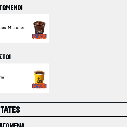
ΓΩΜΕΝΟΙ
ρου Microfarm
ΣΤΟΙ
rm
STATES
ΠΑΓΩΜΕΝΑ