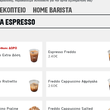
παράδοσης, παρακαλούμε συνδεθείτε για την άρτια εξυπηρέτησή σας!
ΕΚΟΠΤΕΙΟ
HOME BARISTA
Α ESPRESSO
όσθεσε ΔΩΡΟ
Espresso Freddo
o Extra Δόση
2.40€
 Ristretto
Freddo Cappuccino Αφρόγαλα
2.60€
ino Praline
Freddo Cappuccino Salted