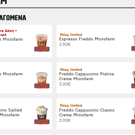
RM
ΠΑΓΩΜΕΝΑ
ra Δόση +
Νέος limited
ερό
Espresso Freddo Microfarm
o Microfarm
2.90€
Νέος limited
o Microfarm
Freddo Cappuccino Praline
Crema Microfarm
3.30€
Νέος limited
ino Salted
Freddo Cappuccino Classic
Microfarm
Crema Microfarm
3.30€