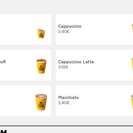
Cappuccino
2.40€
off
Cappuccino Latte
3.10€
Macchiato
2.40€