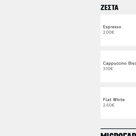
ΖΕΣΤΑ
Espresso
2.00€
Cappuccino Bisc
3.10€
Flat White
2.60€