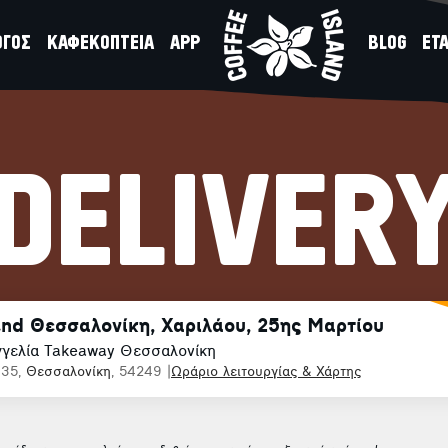
ΟΓΟΣ
ΚΑΦΕΚΟΠΤΕΙΑ
APP
BLOG
ΕΤΑ
DELIVER
and Θεσσαλονίκη, Χαριλάου, 25ης Μαρτίου
γελία Takeaway Θεσσαλονίκη
135,
Θεσσαλονίκη
, 54249
|
Ωράριο λειτουργίας & Χάρτης