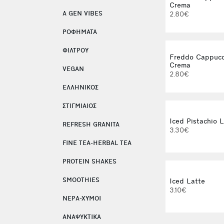
Crema
A GEN VIBES
2.80€
ΡΟΦΗΜΑΤΑ
ΦΙΛΤΡΟΥ
Freddo Cappucc
Crema
VEGAN
2.80€
ΕΛΛΗΝΙΚΟΣ
ΣΤΙΓΜΙΑΙΟΣ
Iced Pistachio 
REFRESH GRANITA
3.30€
FINE TEA-HERBAL TEA
PROTEIN SHAKES
SMOOTHIES
Iced Latte
3.10€
ΝΕΡΑ-ΧΥΜΟΙ
ΑΝΑΨΥΚΤΙΚΑ