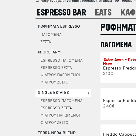
Οι τιμές ενδέχεται να διαφοροποιούνται βάσει του τρόπου 
ESPRESSO BAR
EATS
ΚΑΦ
ΡΟΦΗΜΑΤ
ΡΟΦΗΜΑΤΑ ESPRESSO
ΠΑΓΩΜΕΝΑ
ΖΕΣΤΑ
ΠΑΓΩΜΕΝΑ
MICROFARM
Extra Δόση + Πρ
ESPRESSO ΠΑΓΩΜΕΝΑ
Νερό
Espresso Fredd
ESPRESSO ΖΕΣΤΑ
3.10€
ΦΙΛΤΡΟΥ ΠΑΓΩΜΕΝΟΙ
ΦΙΛΤΡΟΥ ΖΕΣΤΟΙ
SINGLE ESTATES
Espresso Freddo
ESPRESSO ΠΑΓΩΜΕΝΑ
2.40€
ESPRESSO ΖΕΣΤΑ
ΦΙΛΤΡΟΥ ΠΑΓΩΜΕΝΟΙ
ΦΙΛΤΡΟΥ ΖΕΣΤΟΙ
TERRA NERA BLEND
Freddo Cappucc